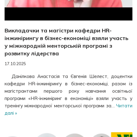
Викладачки та магістри кафедри HR-
інжинірингу в бізнес-економіці взяли участь
у міжнародній менторській програмі з
розвитку лідерства
17.10.2025
Данілкова Анастасія та Євгенія Шелест, доцентки
кафедри HR-інжинірингу в бізнес-економіці, разом із
магістрантами першого року навчання освітньої
програми «HR-інжиніринг в економіці» взяли участь у
тренінгу міжнародної менторської програми за…
Читати
далі »