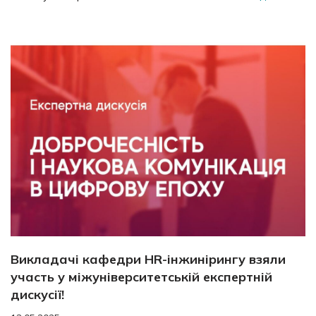
Викладачі кафедри HR-інжинірингу взяли
участь у міжуніверситетській експертній
дискусії!