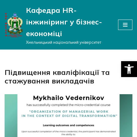
Кафедра HR-
Перейти
інжиніринг у бізнес-
до
вмісту
економіці
Хмельницький національний університет
Відкри
Підвищення кваліфікації та
стажування викладачів