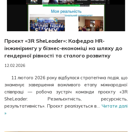
Проєкт «3R SheLeader»: Кафедра HR-
інжинірингу у бізнес-економіці на шляху до
гендерної рівності та сталого розвитку
12.02.2026
11 лютого 2026 року відбулася стратегічна подія, що
знаменує завершення важливого етапу міжнародної
співпраці — робоча зустріч команди проєкту «3R
SheLeader: Резильєнтність, ресурсність,
результативність». Проєкт реалізується в…
Читати далі
»