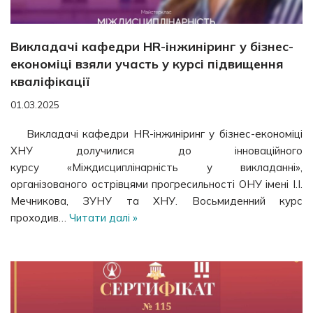
Викладачі кафедри HR-інжиніринг у бізнес-
економіці взяли участь у курсі підвищення
кваліфікації
01.03.2025
Викладачі кафедри HR-інжиніринг у бізнес-економіці
ХНУ долучилися до інноваційного
курсу «Міждисциплінарність у викладанні»,
організованого острівцями прогресильності ОНУ імені І.І.
Мечникова, ЗУНУ та ХНУ. Восьмиденний курс
проходив…
Читати далі »