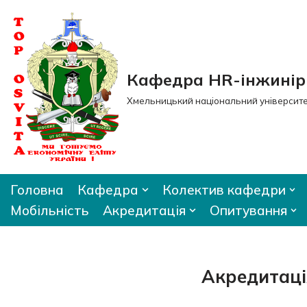
Перейти
до
вмісту
Кафедра HR-інжиніри
Хмельницький національний університ
Головна
Кафедра
Колектив кафедри
Мобільність
Акредитація
Опитування
Акредитаці