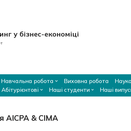
нг у бізнес-економіці
ет
Навчальна робота
Виховна робота
Науко
Абітурієнтові
Наші студенти
Наші випус
я AICPA & CIMA