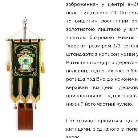
зображенням у центрі ем
полотнища рівне 2:1. По пе
та вишитим рослинним ор
золотистою лиштвою у вигл
золотою бахромою. Нижня 
“хвости” розміром 1/3 зага
штандарта з написом назви у
Ратище штандарта дерев’яне,
половин, з’єднаних між собо
ратища подібна до наконечни
верхівки вміщено держав
прилаштовано підток з жовт
нижній його частині кулею.
Полотнище кріпиться до 
китицями, з’єднаного з поп
запас.