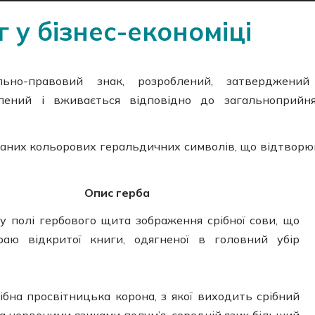
 у бізнес-економіці
ьно-правовий знак, розроблений, затверджений
лений і вживається відповідно до загальноприйн
ваних кольорових геральдичних символів, що відтвор
Опис герба
у полі гербового щита зображення срібної сови, що
аю відкритої книги, одягненої в головний убір
бна просвітницька корона, з якої виходить срібний