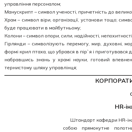
управління персоналом;
Манускрипт – символ ученості, причетність до великої
Храм – символ віри, організації, установи тощо; симв
буде працювати в майбутньому;
Колони – символ опори, сили, надійності, непохитності
Гірлянди – символізують перемогу, мир, духовні, мо
формі крил птаха, що убрався в пір`я і приготувався 
набравшись знань у храмі науки, готовий впевнен
тернистому шляху управлінця;
КОРПОРАТ
HR-ін
Штандарт кафедри HR-інжи
собою прямокутне полотн