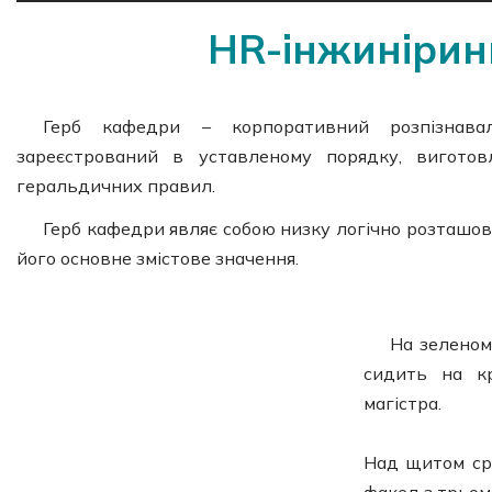
HR-інжиніринг
Герб кафедри – корпоративний розпізнавал
зареєстрований в уставленому порядку, виготов
геральдичних правил.
Герб кафедри являє собою низку логічно розташо
його основне змістове значення.
На зеленом
сидить на кр
магістра.
Над щитом срі