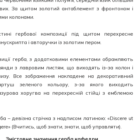
а червоними язиками полум’я, середній язик більший
ових. За щитом золотий антаблемент з фронтоном і
ими колонами.
тині гербової композиції під щитом перехресне
нускрипта і авторучки із золотим пером.
зиції герба, з додатковими елементами обрамляють
рлянди з лавровим листям, що виходять із-за колон і
изу. Все зображення накладене на декоративний
артуш зеленого кольору, з-за якого виходить
азурова хоругва на перехресній стійці з емблемою
ба – девізна стрічка з надписом латиною: «Discere ut
 regere» (Вчитись, щоб знати, знати, щоб управляти).
Змістовне значення герба кафедри