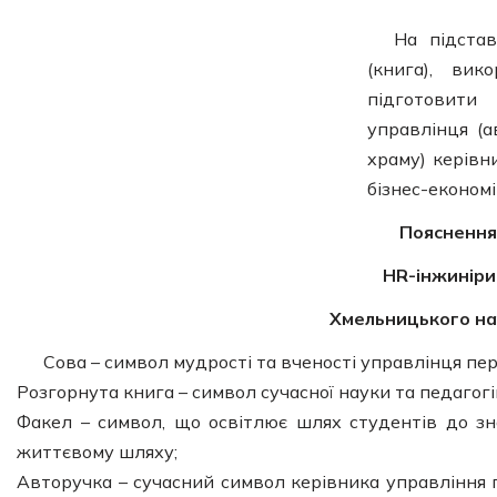
На підстав
(книга), вик
підготовити
управлінця (а
храму) керівн
бізнес-економі
Пояснення
HR-інжиніри
Хмельницького на
Сова – символ мудрості та вченості управлінця пе
Розгорнута книга – символ сучасної науки та педагог
Факел – символ, що освітлює шлях студентів до зн
життєвому шляху;
Авторучка – сучасний символ керівника управління 