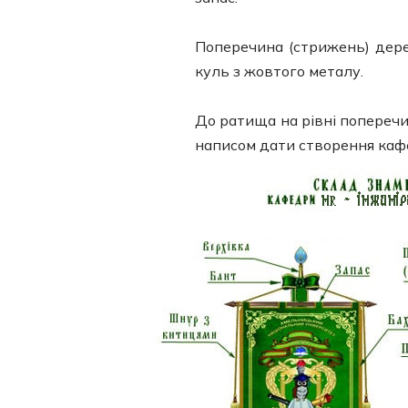
Поперечина (стрижень) дерев
куль з жовтого металу.
До ратища на рівні поперечи
написом дати створення каф