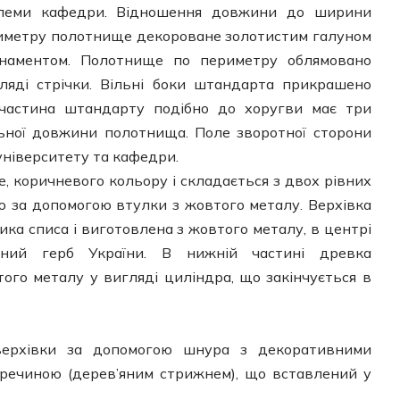
блеми кафедри. Відношення довжини до ширини
риметру полотнище декороване золотистим галуном
наментом. Полотнище по периметру облямовано
яді стрічки. Вільні боки штандарта прикрашено
частина штандарту подібно до хоругви має три
льної довжини полотнища. Поле зворотної сторони
ніверситету та кафедри.
 коричневого кольору і складається з двох рівних
ю за допомогою втулки з жовтого металу. Верхівка
ка списа і виготовлена з жовтого металу, в центрі
ний герб України. В нижній частині древка
ого металу у вигляді циліндра, що закінчується в
верхівки за допомогою шнура з декоративними
еречиною (дерев’яним стрижнем), що вставлений у