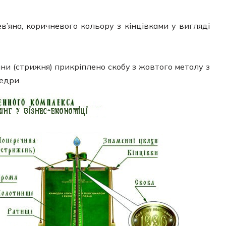
’яна, коричневого кольору з кінцівками у вигляді
ни (стрижня) прикріплено скобу з жовтого металу з
едри.