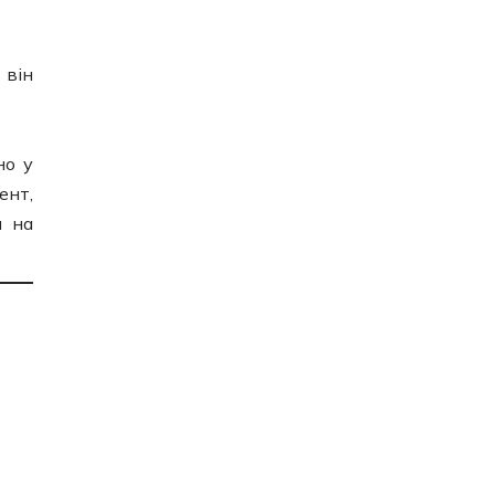
 він
но у
ент,
и на