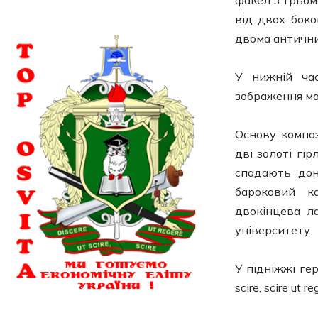
факел з трьом
від двох бок
двома античн
У нижній час
зображення ма
Основу компо
дві золоті гі
спадають дон
бароковий к
двокінцева л
університету.
У підніжжі гер
scire, scire ut