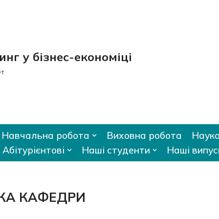
нг у бізнес-економіці
ет
Навчальна робота
Виховна робота
Науко
Абітурієнтові
Наші студенти
Наші випус
КА КАФЕДРИ