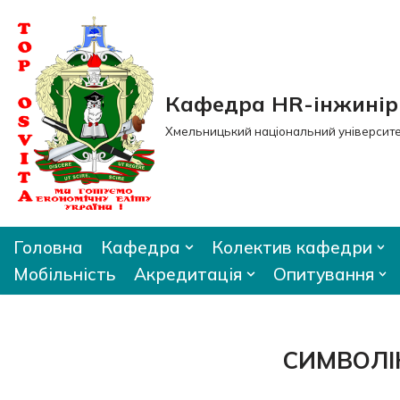
Перейти
до
вмісту
Кафедра HR-інжиніри
Хмельницький національний університ
Головна
Кафедра
Колектив кафедри
Мобільність
Акредитація
Опитування
СИМВОЛІ