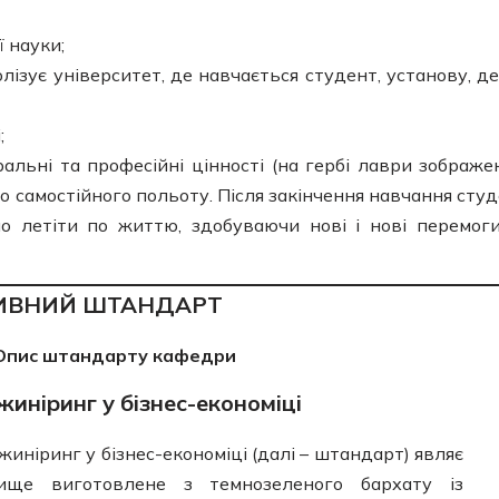
 науки;
олізує університет, де навчається студент, установу, де
;
ральні та професійні цінності (на гербі лаври зображе
до самостійного польоту. Після закінчення навчання студ
о летіти по життю, здобуваючи нові і нові перемог
ИВНИЙ ШТАНДАРТ
Опис штандарту кафедри
жиніринг у бізнес-економіці
ніринг у бізнес-економіці (далі – штандарт) являє
ище виготовлене з темнозеленого бархату із