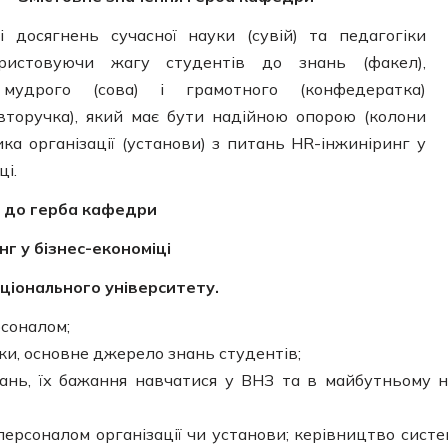
і досягнень сучасної науки (сувій) та педагогіки
ористовуючи жагу студентів до знань (факел),
 мудрого (сова) і грамотного (конфедератка)
вторучка), який має бути надійною опорою (колони
ика організації (установи) з питань HR-інжиніринг у
ці.
 до герба кафедри
нг у бізнес-економіці
ціонального університету.
рсоналом;
іки, основне джерело знань студентів;
ань, їх бажання навчатися у ВНЗ та в майбутньому н
персоналом організації чи установи; керівництво сист