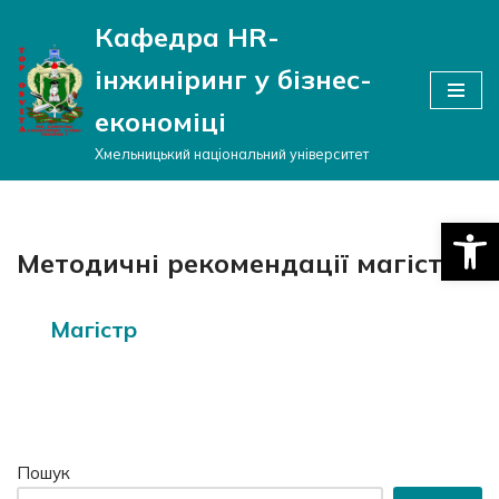
Кафедра HR-
Перейти
інжиніринг у бізнес-
до
вмісту
економіці
Хмельницький національний університет
Відкри
Методичні рекомендації магістр
Магістр
Пошук