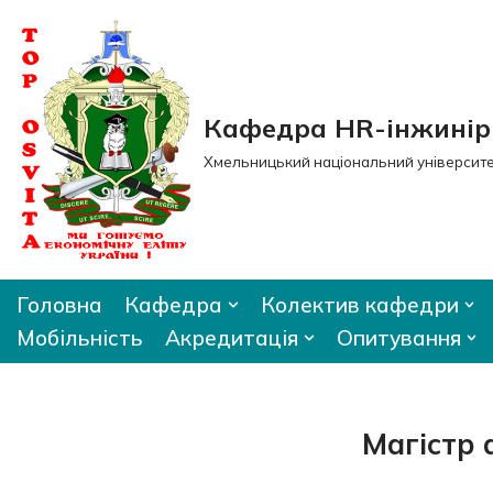
Перейти
до
вмісту
Кафедра HR-інжиніри
Хмельницький національний університ
Головна
Кафедра
Колектив кафедри
Мобільність
Акредитація
Опитування
Магістр 