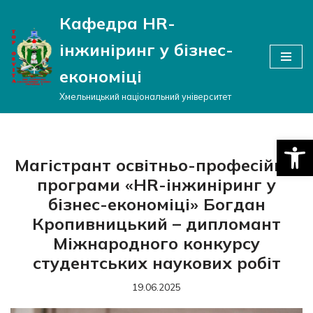
Кафедра HR-
Перейти
інжиніринг у бізнес-
до
вмісту
економіці
Хмельницький національний університет
Відкри
Магістрант освітньо-професійної
програми «HR-інжиніринг у
бізнес-економіці» Богдан
Кропивницький – дипломант
Міжнародного конкурсу
студентських наукових робіт
19.06.2025