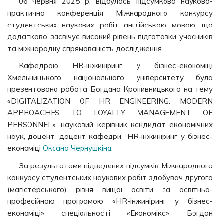
06 червня 2025 р. відбулась підсумкова науково-
практична конференція Міжнародного конкурсу
студентських наукових робіт англійською мовою, що
додатково засвічує високий рівень підготовки учасників
та міжнародну спрямованість дослідження.
Кафедрою HR-інжиніринг у бізнес-економіці
Хмельницького національного університету була
презентована робота Богдана Кропивницького на тему
«DIGITALIZATION OF HR ENGINEERING: MODERN
APPROACHES TO LOYALTY MANAGEMENT OF
PERSONNEL», науковий керівник кандидат економічних
наук, доцент, доцент кафедри HR-інжиніринг у бізнес-
економіці
Оксана Чернушкіна
.
За результатами підведених підсумків Міжнародного
конкурсу студентських наукових робіт здобувач другого
(магістерського) рівня вищої освіти за освітньо-
професійною програмою «HR-інжиніринг у бізнес-
економіці» спеціальності «Економіка» Богдан