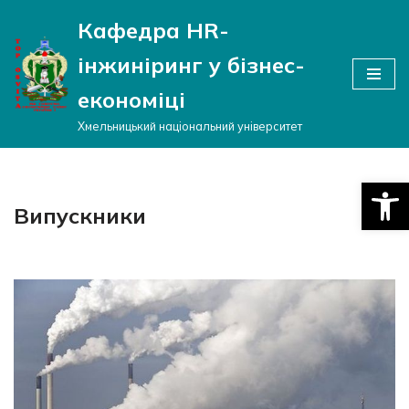
Кафедра HR-
Перейти
інжиніринг у бізнес-
до
вмісту
економіці
Хмельницький національний університет
Відкри
Випускники