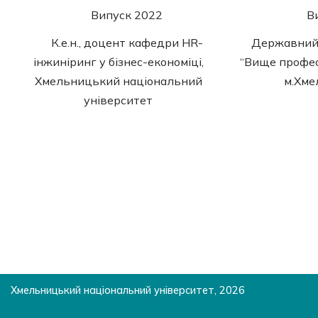
Випуск 2022
В
К.е.н., доцент кафедри HR-
Державний
інжиніринг у бізнес-економіці,
“Вище профе
Хмельницький національний
м.Хме
університет
Хмельницький національний університет, 2026