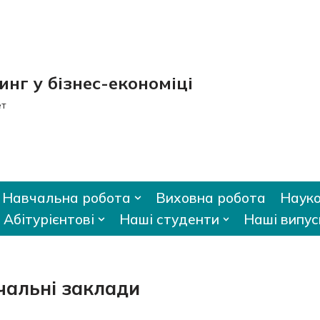
нг у бізнес-економіці
ет
Навчальна робота
Виховна робота
Науко
Абітурієнтові
Наші студенти
Наші випус
вчальні заклади