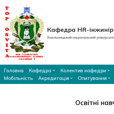
Перейти
до
вмісту
Кафедра HR-інжиніри
Хмельницький національний університ
Головна
Кафедра
Колектив кафедри
Мобільність
Акредитація
Опитування
Освітні на