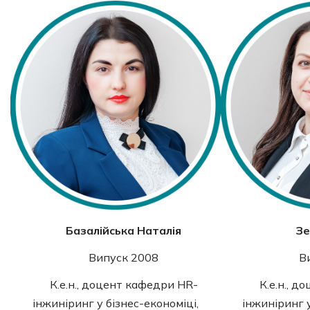
Базалійська Наталія
Зе
Випуск 2008
В
К.е.н., доцент кафедри HR-
К.е.н., 
інжиніринг у бізнес-економіці,
інжиніринг у