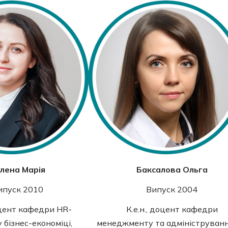
лена Марія
Баксалова Ольга
ипуск 2010
Випуск 2004
доцент кафедри HR-
К.е.н., доцент кафедри
 бізнес-економіці,
менеджменту та адмініструванн