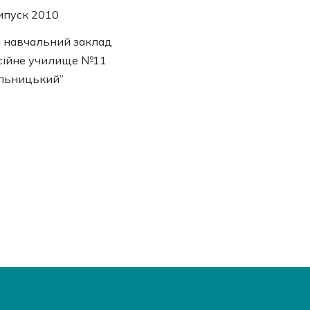
ипуск 2010
 навчальний заклад
сійне училище №11
льницький”