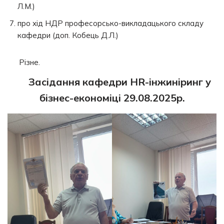
Л.М.)
про хід НДР професорсько-викладацького складу
кафедри (доп. Кобець Д.Л.)
Різне.
Засідання кафедри HR-інжиніринг у
бізнес-економіці
29.08.2025р.