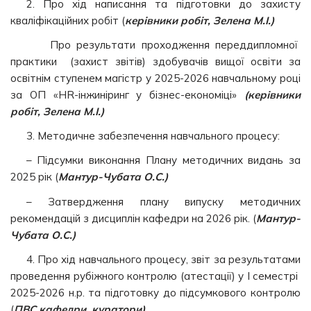
2. Про хід написання та підготовки до захисту
кваліфікаційних робіт (
керівники робіт, Зелена М.І.)
Про результати проходження переддипломної
практики (захист звітів) здобувачів вищої освіти за
освітнім ступенем магістр у 2025-2026 навчальному році
за ОП «HR-інжиніринг у бізнес-економіці»
(керівники
робіт, Зелена М.І.)
3. Методичне забезпечення навчального процесу:
– Підсумки виконання Плану методичних видань за
2025 рік (
Мантур-Чубата О.С.)
– Затвердження плану випуску методичних
рекомендацій з дисциплін кафедри на 2026 рік. (
Мантур-
Чубата О.С.)
4. Про хід навчального процесу, звіт за результатами
проведення рубіжного контролю (атестації) у І семестрі
2025-2026 н.р. та підготовку до підсумкового контролю
(
ПВС кафедри, куратори)