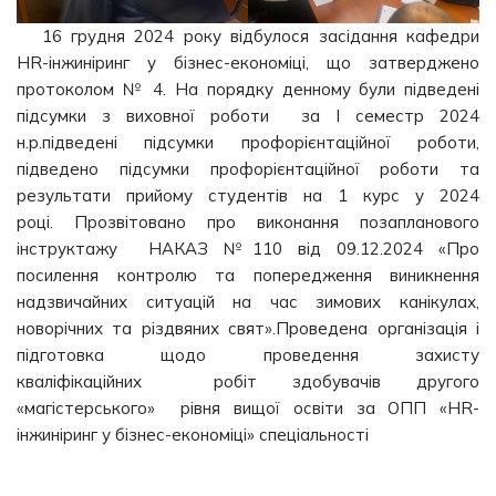
16 грудня 2024 року відбулося засідання кафедри
HR-інжиніринг у бізнес-економіці, що затверджено
протоколом № 4. На порядку денному були підведені
підсумки з виховної роботи за І семестр 2024
н.р.підведені підсумки профорієнтаційної роботи,
підведено підсумки профорієнтаційної роботи та
результати прийому студентів на 1 курс у 2024
році. Прозвітовано про виконання позапланового
інструктажу НАКАЗ №110 від 09.12.2024 «Про
посилення контролю та попередження виникнення
надзвичайних ситуацій на час зимових канікулах,
новорічних та різдвяних свят».Проведена організація і
підготовка щодо проведення захисту
кваліфікаційних робіт здобувачів другого
«магістерського» рівня вищої освіти за ОПП «HR-
інжиніринг у бізнес-економіці» спеціальності