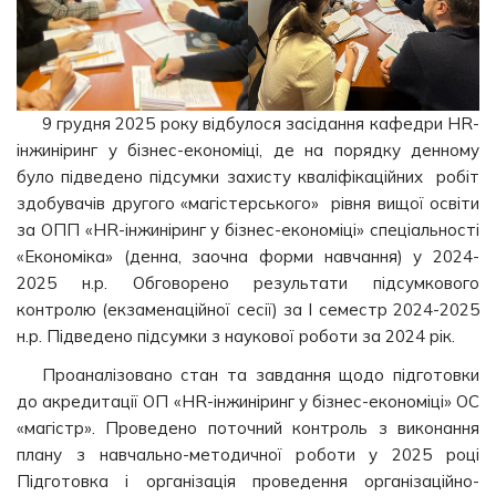
9 грудня 2025 року відбулося засідання кафедри HR-
інжиніринг у бізнес-економіці, де на порядку денному
було підведено підсумки захисту кваліфікаційних робіт
здобувачів другого «магістерського» рівня вищої освіти
за ОПП «HR-інжиніринг у бізнес-економіці» спеціальності
«Економіка» (денна, заочна форми навчання) у 2024-
2025 н.р. Обговорено результати підсумкового
контролю (екзаменаційної сесії) за І семестр 2024-2025
н.р. Підведено підсумки з наукової роботи за 2024 рік.
Проаналізовано стан та завдання щодо підготовки
до акредитації ОП «HR-інжиніринг у бізнес-економіці» ОС
«магістр». Проведено поточний контроль з виконання
плану з навчально-методичної роботи у 2025 році
Підготовка і організація проведення організаційно-