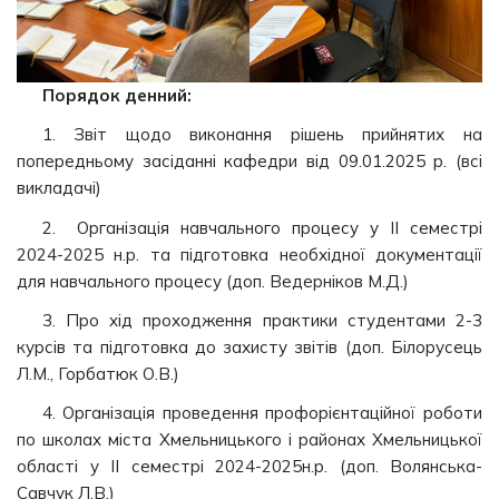
Порядок денний:
1. Звіт щодо виконання рішень прийнятих на
попередньому засіданні кафедри від 09.01.2025 р. (всі
викладачі)
2. Організація навчального процесу у ІІ семестрі
2024-2025 н.р. та підготовка необхідної документації
для навчального процесу (доп. Ведерніков М.Д.)
3. Про хід проходження практики студентами 2-3
курсів та підготовка до захисту звітів (доп. Білорусець
Л.М., Горбатюк О.В.)
4. Організація проведення профорієнтаційної роботи
по школах міста Хмельницького і районах Хмельницької
області у ІІ семестрі 2024-2025н.р. (доп. Волянська-
Савчук Л.В.)