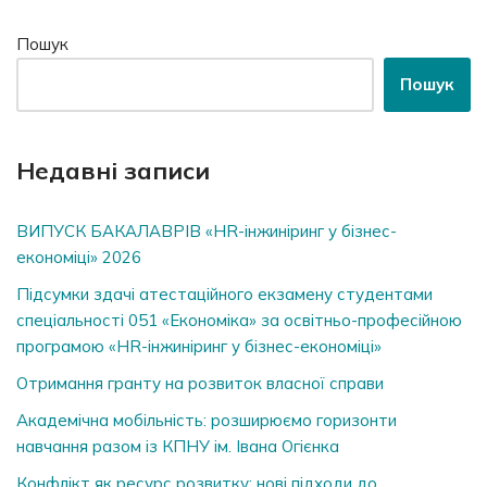
Пошук
Пошук
Недавні записи
ВИПУСК БАКАЛАВРІВ «HR-інжиніринг у бізнес-
економіці» 2026
Підсумки здачі атестаційного екзамену студентами
спеціальності 051 «Економіка» за освітньо-професійною
програмою «HR-інжиніринг у бізнес-економіці»
Отримання гранту на розвиток власної справи
Академічна мобільність: розширюємо горизонти
навчання разом із КПНУ ім. Івана Огієнка
Конфлікт як ресурс розвитку: нові підходи до