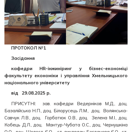
ПРОТОКОЛ №1
Засідання
кафедри HR-інжиніринг у бізнес-економіці
факультету економіки і управління Хмельницького
національного університету
від 29.08.2025 р.
ПРИСУТНІ: зав. кафедри Ведерніков М.Д., доц.
Базалійська Н.П., доц. Білорусець Л.М., доц. Волянська-
Савчук Л.В., доц. Горбатюк О.В., доц. Зелена М.І., доц.
Кобець Д.Л., доц. Мантур-Чубата О.С., доц. Чернушкіна
О.О., доц. Шелест Є.О., ст. викладач Богданова Є.О., ст.