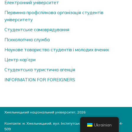
Електронний університет
Первинна профспілкова організація студентів
університету
Студентське самоврядування
Психологічна служба
Наукове товариство студентів і молодих вчених
Центр кар’єри
Студентська туристична агенція
INFORMATION FOR FOREIGNERS
Хмельницький національний університет, 2026
Контакти: м. Хмельницький, вул. Інститутська, 11, 4-й корпус, ауд. 4-
Ukrainian
509