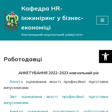
Кафедра HR-
Перейти
інжиніринг у бізнес-
до
вмісту
економіці
Хмельницький національний університет
Відкри
Роботодавці
АНКЕТУВАННЯ 2022-2023 навчальний рік
Анкета
оцінювання якості професійної підготовки
випускниками
Звіт оцінювання якості професійної підготовки
випускниками
Анкета оцінювання задоволеності роботодавця