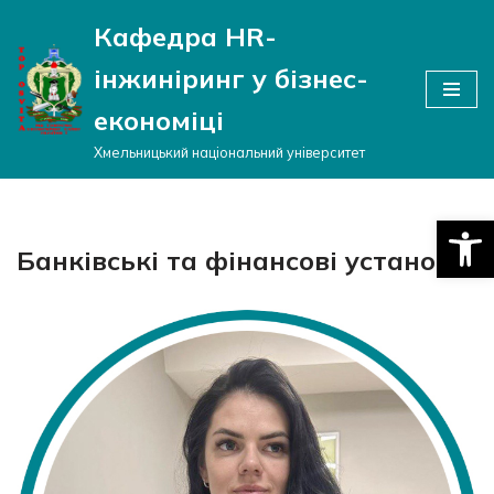
Кафедра HR-
Перейти
інжиніринг у бізнес-
до
вмісту
економіці
Хмельницький національний університет
Відкри
Банківські та фінансові установи