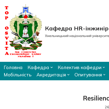
Перейти
до
вмісту
Кафедра HR-інжиніри
Хмельницький національний університ
Головна
Кафедра
Колектив кафедри
Мобільність
Акредитація
Опитування
Resilie
26