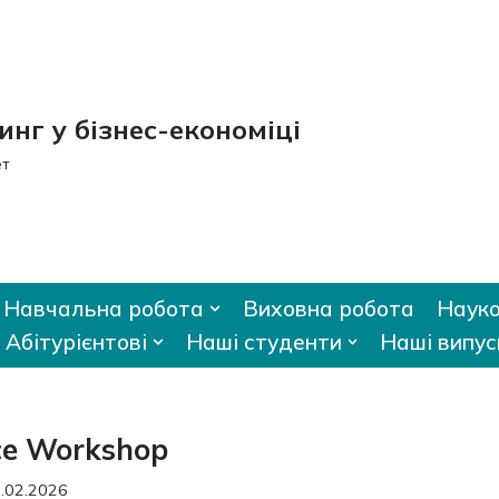
нг у бізнес-економіці
ет
Навчальна робота
Виховна робота
Науко
Абітурієнтові
Наші студенти
Наші випус
nce Workshop
.02.2026