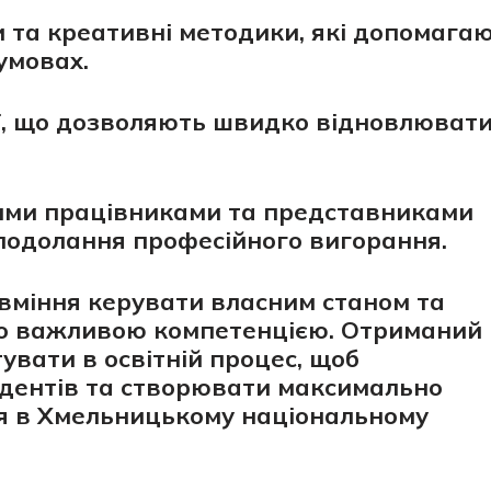
 та креативні методики, які допомага
умовах.
ії, що дозволяють швидко відновлюват
ими працівниками та представниками
подолання професійного вигорання.
 вміння керувати власним станом та
чно важливою компетенцією. Отриманий
увати в освітній процес, щоб
удентів та створювати максимально
я в Хмельницькому національному