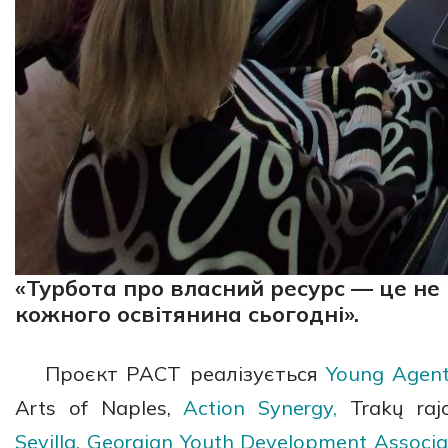
«Турбота про власний ресурс — це не 
кожного освітянина сьогодні».
Проєкт PACT реалізується
Young Agent
Arts of Naples,
Action Synergy,
Trakų rajo
Sevilla,
Georgian Youth Development Associa