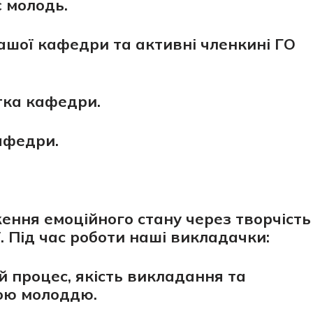
 молодь.
нашої кафедри та активні членкині ГО
нтка кафедри.
кафедри.
ння емоційного стану через творчість
. Під час роботи наші викладачки:
ій процес, якість викладання та
кою молоддю.