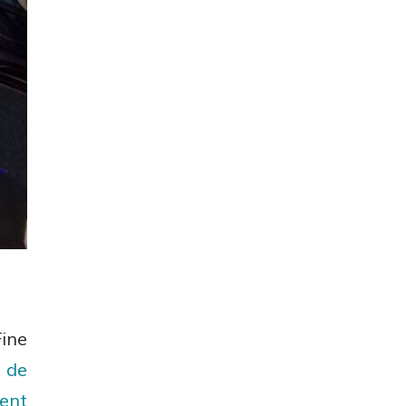
ine
 de
ent