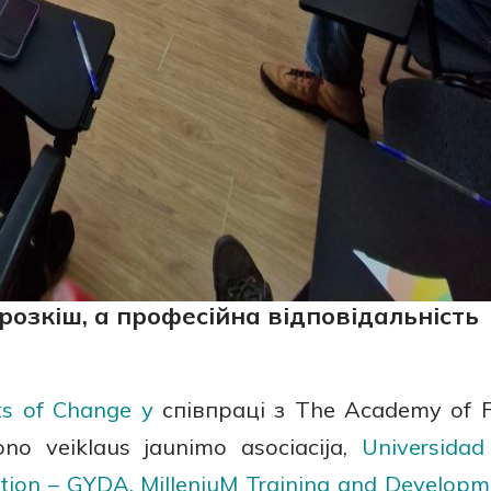
розкіш, а професійна відповідальність
s of Change у
співпраці з The Academy of F
no veiklaus jaunimo asociacija,
Universidad
tion – GYDA,
MilleniuM Training and Developm