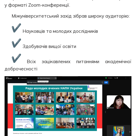
у форматі Zoom-конференції.
Міжуніверситетський захід зібрав широку аудиторію:
Науковців та молодих дослідників
Здобувачів вищої освіти
Всіх зацікавлених питаннями академічної
доброчесності