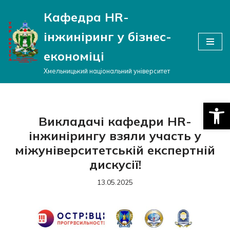
Кафедра HR-
Перейти
інжиніринг у бізнес-
до
вмісту
економіці
Хмельницький національний університет
Відкри
Викладачі кафедри HR-
інжинірингу взяли участь у
міжуніверситетській експертній
дискусії!
13.05.2025