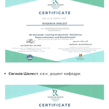
Євгенія Шелест
, к.е.н., доцент кафедри;