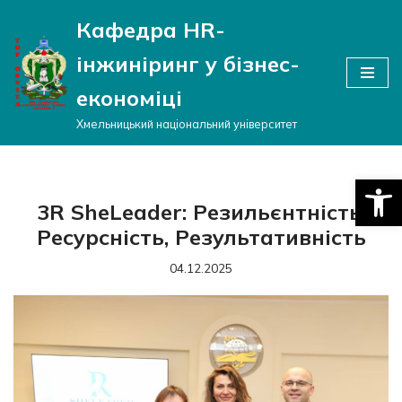
Кафедра HR-
Перейти
інжиніринг у бізнес-
до
вмісту
економіці
Хмельницький національний університет
Відкри
3R SheLeader: Резильєнтність,
Ресурсність, Результативність
04.12.2025