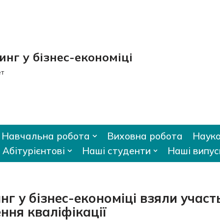
нг у бізнес-економіці
ет
Навчальна робота
Виховна робота
Науко
Абітурієнтові
Наші студенти
Наші випус
г у бізнес-економіці взяли участ
ення кваліфікації