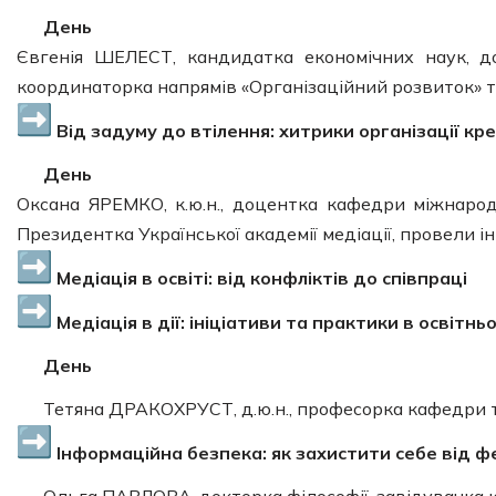
День
Євгенія ШЕЛЕСТ, кандидатка економічних наук, до
координаторка напрямів «Організаційний розвиток» т
Від задуму до втілення: хитрики організації кр
День
Оксана ЯРЕМКО, к.ю.н., доцентка кафедри міжнаро
Президентка Української академії медіації, провели інт
Медіація в освіті: від конфліктів до співпраці
Медіація в дії: ініціативи та практики в освітнь
День
Тетяна ДРАКОХРУСТ, д.ю.н., професорка кафедри т
Інформаційна безпека: як захистити себе від ф
Ольга ПАВЛОВА, докторка філософії, завідувачка 