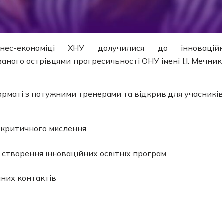
нес-економіці ХНУ долучилися до інноваційн
ованого острівцями прогресильності ОНУ імені І.І. Мечник
рматі з потужними тренерами та відкрив для учасників
у критичного мислення
 створення інноваційних освітніх програм
йних контактів