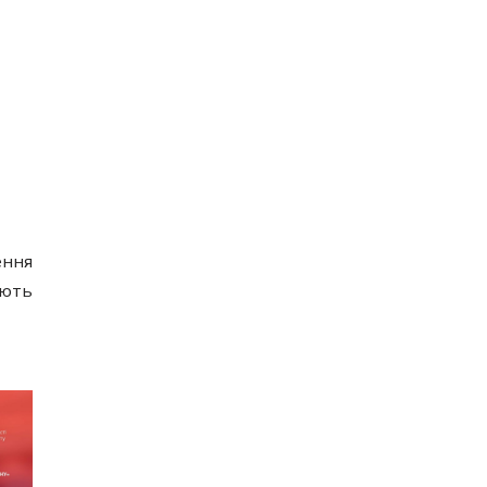
ення
ують