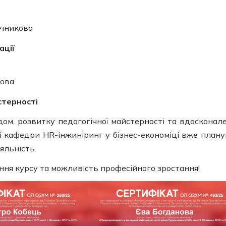
ечникова
ації
кова
стерності
ом, розвитку педагогічної майстерності та вдосконал
і кафедри HR-інжиніринг у бізнес-економіці вже план
яльність.
ння курсу та можливість професійного зростання!