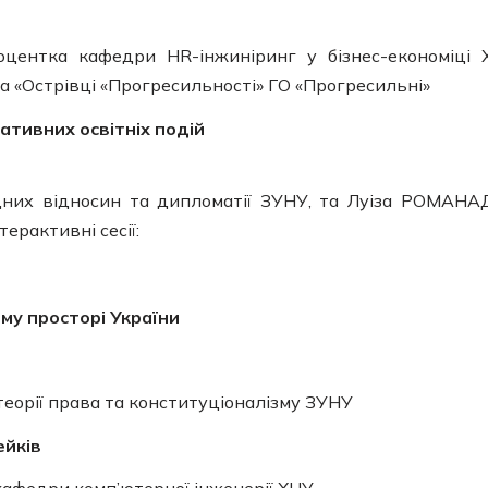
центка кафедри HR-інжиніринг у бізнес-економіці 
а «Острівці «Прогресильності» ГО «Прогресильні»
еативних освітніх подій
дних відносин та дипломатії ЗУНУ, та Луіза РОМАНА
ерактивні сесії:
ому просторі України
еорії права та конституціоналізму ЗУНУ
ейків
кафедри комп’ютерної інженерії ХНУ