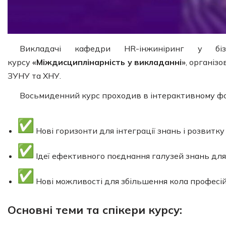
Викладачі кафедри HR-інжиніринг у біз
курсу
«Міждисциплінарність у викладанні»
, організ
ЗУНУ та ХНУ.
Восьмиденний курс проходив в інтерактивному фо
Нові горизонти для інтеграції знань і розвитк
Ідеї ефективного поєднання галузей знань для
Нові можливості для збільшення кола професі
Основні теми та спікери курсу: