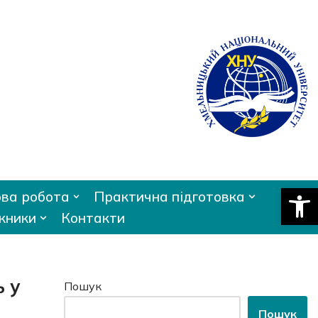
Відкри
ва робота
Практична підготовка
кники
Контакти
ь у
Пошук
Пошук