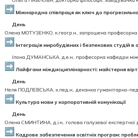
Міжнародна співпраця як ключ до прогресильн
День
Олена МОТУЗЕНКО, к.геогр.н., запрошена професорка 
Інтеграція миробудівних і безпекових студій в 
Ілона ДУМАНСЬКА, д.е.н., професорка кафедри мі
Лайфгаки міждисциплінарності: майстерня вірту
День
Неля ПОДЛЕВСЬКА, к.пед.н., деканка гуманітарно-пе
Культура мови у корпоративній комунікації
День
Олена СМИНТИНА, д.і.н., голова галузевої експертно
Кадрове забезпечення освітніх програм: пробле