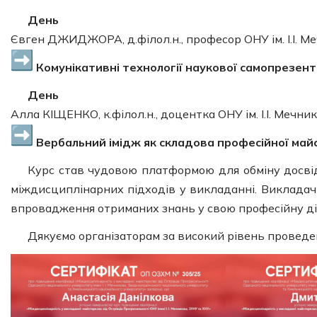
День
Євген ДЖИДЖОРА, д.філол.н., професор ОНУ ім. І.І. М
Комунікативні технології наукової самопрезент
День
Алла КІЩЕНКО, к.філол.н., доцентка ОНУ ім. І.І. Мечни
Вербальний імідж як складова професійної май
Курс став чудовою платформою для обміну досвід
міждисциплінарних підходів у викладанні. Викладач
впровадження отриманих знань у свою професійну ді
Дякуємо організаторам за високий рівень проведе