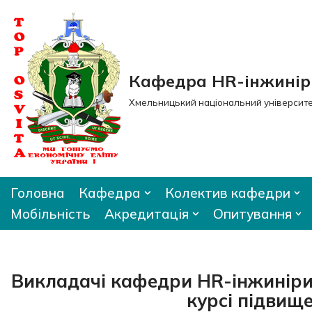
Перейти
до
вмісту
Кафедра HR-інжиніри
Хмельницький національний університ
Головна
Кафедра
Колектив кафедри
Мобільність
Акредитація
Опитування
Викладачі кафедри HR-інжинірин
курсі підвищ