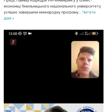
Представниці кафедри HR-інжинірингу у бізнес-
економіці Хмельницького національного університету
успішно завершили міжнародну програму…
Читати
далі »