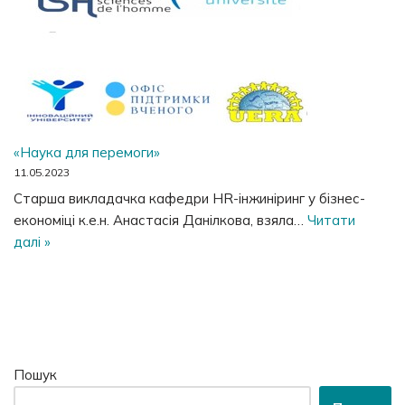
«Наука для перемоги»
11.05.2023
Старша викладачка кафедри HR-інжиніринг у бізнес-
економіці к.е.н. Анастасія Данілкова, взяла…
Читати
далі »
Пошук