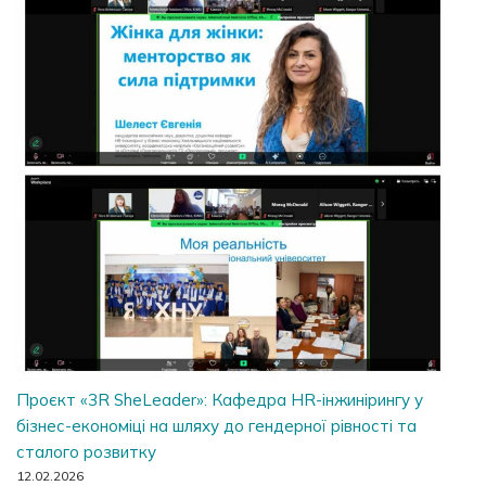
Проєкт «3R SheLeader»: Кафедра HR-інжинірингу у
бізнес-економіці на шляху до гендерної рівності та
сталого розвитку
12.02.2026