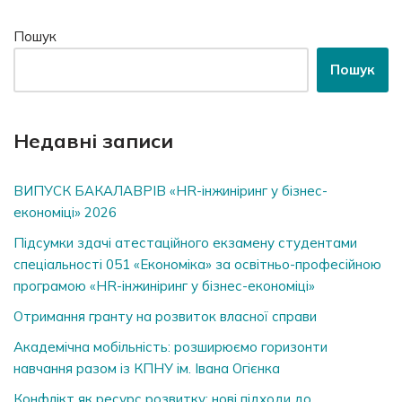
Пошук
Пошук
Недавні записи
ВИПУСК БАКАЛАВРІВ «HR-інжиніринг у бізнес-
економіці» 2026
Підсумки здачі атестаційного екзамену студентами
спеціальності 051 «Економіка» за освітньо-професійною
програмою «HR-інжиніринг у бізнес-економіці»
Отримання гранту на розвиток власної справи
Академічна мобільність: розширюємо горизонти
навчання разом із КПНУ ім. Івана Огієнка
Конфлікт як ресурс розвитку: нові підходи до