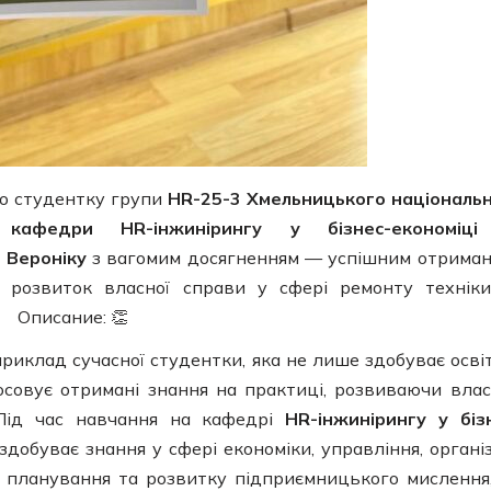
о студентку групи
HR-25-3 Хмельницького національ
, кафедри HR-інжинірингу у бізнес-економіц
 Вероніку
з вагомим досягненням — успішним отрима
а розвиток власної справи у сфері ремонту технік
риклад сучасної студентки, яка не лише здобуває освіт
осовує отримані знання на практиці, розвиваючи вла
. Під час навчання на кафедрі
HR-інжинірингу у біз
добуває знання у сфері економіки, управління, організ
в, планування та розвитку підприємницького мислення,