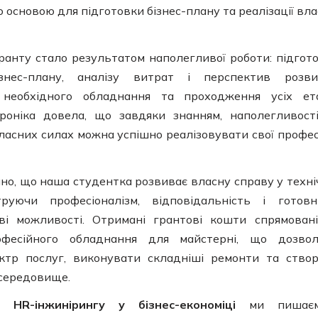
основою для підготовки бізнес-плану та реалізації вла
ранту стало результатом наполегливої роботи: підгот
знес-плану, аналізу витрат і перспектив розви
 необхідного обладнання та проходження усіх ет
роніка довела, що завдяки знанням, наполегливост
ласних силах можна успішно реалізовувати свої профес
но, що наша студентка розвиває власну справу у техні
труючи професіоналізм, відповідальність і готовн
ві можливості. Отримані грантові кошти спрямован
фесійного обладнання для майстерні, що дозвол
ктр послуг, виконувати складніші ремонти та ство
 середовище.
рі
HR-інжинірингу у бізнес-економіці
ми пишаєм