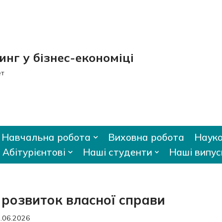
нг у бізнес-економіці
ет
Навчальна робота
Виховна робота
Науко
Абітурієнтові
Наші студенти
Наші випус
 розвиток власної справи
.06.2026