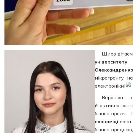
Щиро вітаєм
університету
Олександренко
мікрогранту н
електроніки!
Вероніка — п
й активно заст
бізнес-проєкт
економіці
вона з
бізнес-процесі