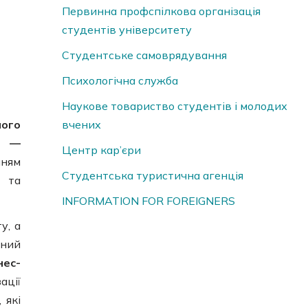
Первинна профспілкова організація
студентів університету
Студентське самоврядування
Психологічна служба
Наукове товариство студентів і молодих
ного
вчених
і —
Центр кар’єри
нням
Студентська туристична агенція
и та
INFORMATION FOR FOREIGNERS
у, а
сний
нес-
ації
 які