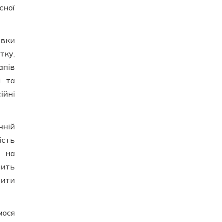
сної
овки
тку,
апів
і та
ійні
чній
ість
і на
ить
рити
ося