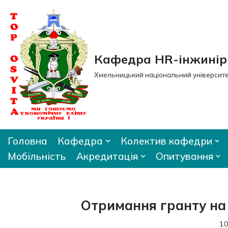
Перейти
до
вмісту
Кафедра HR-інжиніри
Хмельницький національний університ
Головна
Кафедра
Колектив кафедри
Мобільність
Акредитація
Опитування
Отримання гранту на
10