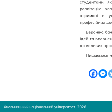
студентами, я
реалізацію вл
отримані в у
професійних до
Вероніко, ба
ідей та впевне
до великих про
Пишаємось н
Хмельницький національний університет, 2026