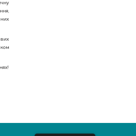
ичну
ння,
них
ових
оком
нях!