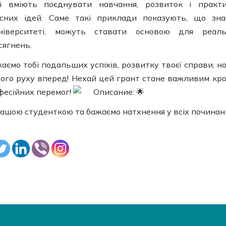
кі вміють поєднувати навчання, розвиток і практ
асних ідей. Саме такі приклади показують, що зна
ніверситеті, можуть ставати основою для реаль
сягнень.
жаємо тобі подальших успіхів, розвитку твоєї справи, н
ного руху вперед! Нехай цей грант стане важливим кр
фесійних перемог!
ашою студенткою та бажаємо натхнення у всіх починан