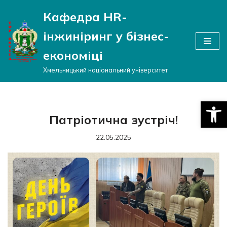
Кафедра HR-
Перейти
інжиніринг у бізнес-
до
вмісту
економіці
Хмельницький національний університет
Відкри
Патріотична зустріч!
22.05.2025