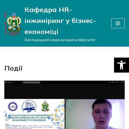
Кафедра HR-
Перейти
інжиніринг у бізнес-
до
вмісту
економіці
Хмельницький національний університет
Відкри
Події