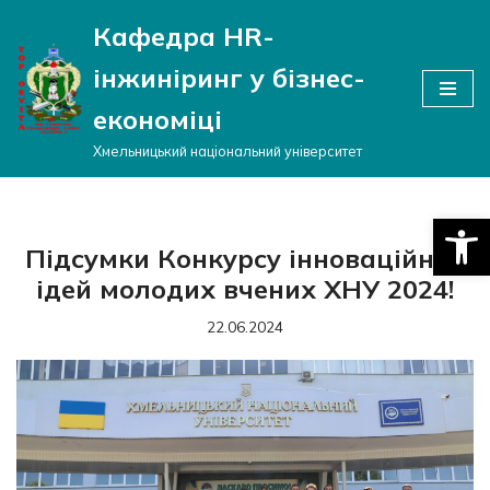
Кафедра HR-
Перейти
інжиніринг у бізнес-
до
вмісту
економіці
Хмельницький національний університет
Відкри
Підсумки Конкурсу інноваційних
ідей молодих вчених ХНУ 2024!
22.06.2024