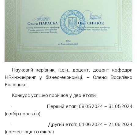
Науковий керівник: к.е.н., доцент, доцент кафедри
HR-інжиніринг у бізнес-економіці, – Олена Василівна
Кошонько.
Конкурс успішно пройшов у два етапи:
· Перший етап: 08.05.2024 – 31.05.2024
(відбір проєктів)
· Другий етап: 01.06.2024 – 21.06.2024
(презентації та фінал)