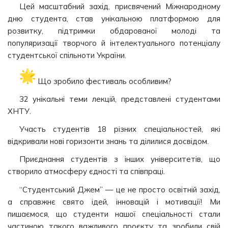
Цей масштабний захід, присвячений Міжнародному
дню студента, став унікальною платформою для
розвитку, підтримки обдарованої молоді та
популяризації творчого й інтелектуального потенціалу
студентської спільноти України.
Що зробило фестиваль особливим?
32 унікальні теми лекцій, представлені студентами
ХНТУ.
Участь студентів 18 різних спеціальностей, які
відкривали нові горизонти знань та ділилися досвідом.
Приєднання студентів з інших університетів, що
створило атмосферу єдності та співпраці.
“Студентський Джем” — це не просто освітній захід,
а справжнє свято ідей, інновацій і мотивації! Ми
пишаємося, що студенти нашої спеціальності стали
частиною такого важливого проєкту та зробили свій