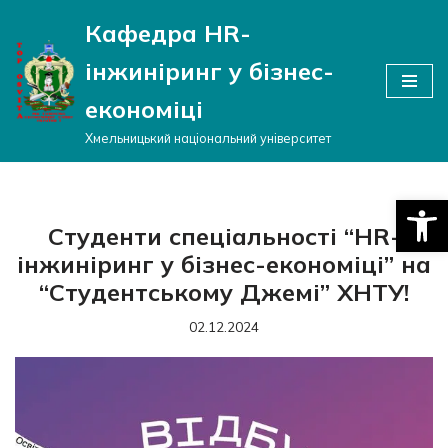
Кафедра HR-
Перейти
інжиніринг у бізнес-
до
вмісту
економіці
Хмельницький національний університет
Відкри
Студенти спеціальності “HR-
інжиніринг у бізнес-економіці” на
“Студентському Джемі” ХНТУ!
02.12.2024