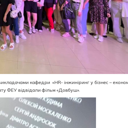
м викладачами кафедри «HR- інжиніринг у бізнес – економ
ату ФЕУ відвідали фільм «Довбуш».