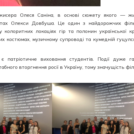
ежисера Олеся Саніна, в основі сюжету якого — ж
атах Олекси Довбуша. Це один з найдорожчих філ
 у колоритних локаціях гір та полонин української к
их костюмах, музичному супроводі та кумедній гуцулс
 патріотичне виховання студентів. Події дуже г
бного вторгнення росії в Україну, тому значущість фі