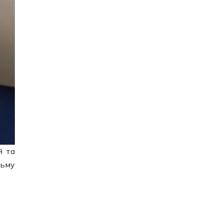
й та
льму