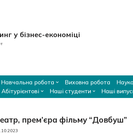
нг у бізнес-економіці
ет
Навчальна робота
Виховна робота
Науко
Абітурієнтові
Наші студенти
Наші випус
отеатр, прем’єра фільму “Довбуш”
.10.2023