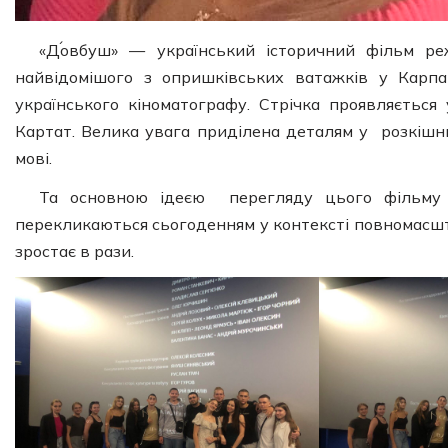
«Д́овбуш» — український історичний фільм р
найвідомішого з опришківських ватажків у Карп
українського кіноматографу. Стрічка проявляється
Картат. Велика увага приділена деталям у розкішн
мові.
Та основною ідеєю перегляду цього фільму є
перекликаються сьогоденням у контексті повномасшта
зростає в рази.