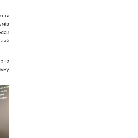
иття
ьмів
раси
ькій
арно
льму