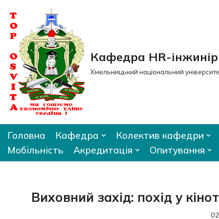
Перейти
до
вмісту
Кафедра HR-інжиніри
Хмельницький національний університ
Головна
Кафедра
Колектив кафедри
Мобільність
Акредитація
Опитування
Виховний захід: похід у кін
02