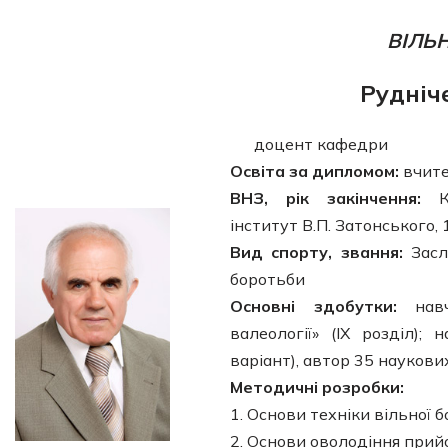
ВІЛЬ
Рудніч
доцент кафедри
Освіта за дипломом:
вчите
ВНЗ, рік закінчення:
Ка
інститут В.П. Затонського, 
Вид спорту, звання:
Заслу
боротьби
Основні здобутки:
навча
валеології» (IX розділ);
варіант), автор 35 наукови
Методичні розробки:
1. Основи техніки вільної 
2. Основи оволодіння при