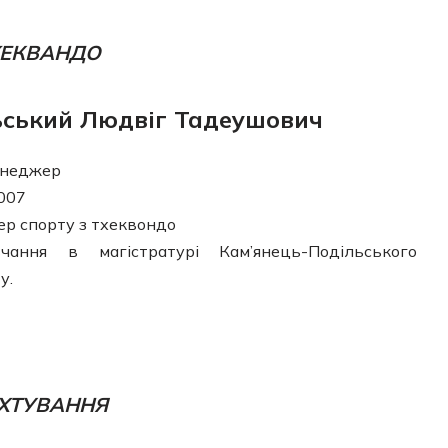
ХЕКВАНДО
ський Людвіг Тадеушович
неджер
007
ер спорту з тхеквондо
ання в магістратурі Кам’янець-Подільського
у.
ХТУВАННЯ