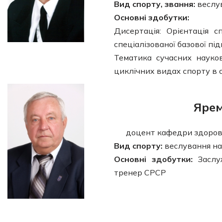
Вид спорту, звання:
веслу
Основні здобутки:
Дисертація: Орієнтація с
спеціалізованої базової пі
Тематика сучасних науков
циклічних видах спорту в с
Ярем
доцент кафедри здоров
Вид спорту:
веслування на 
Основні здобутки:
Заслуж
тренер СРСР