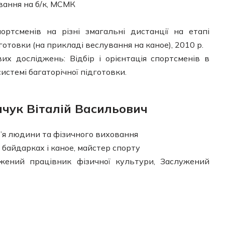
вання на б/к, МСМК
портсменів на різні змагальні дистанції на етапі
дготовки (на прикладі веслування на каное), 2010 р.
их досліджень: Відбір і орієнтація спортсменів в
истемі багаторічної підготовки.
чук Віталій Васильович
’я людини та фізичного виховання
байдарках і каное, майстер спорту
ений працівник фізичної культури, Заслужений