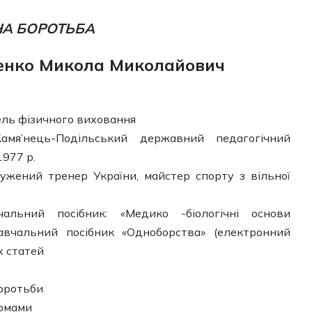
НА БОРОТЬБА
енко Микола Миколайович
ль фізичного виховання
мя’нець-Подільський державний педагогічний
1977 р.
жений тренер України, майстер спорту з вільної
льний посібник: «Медико -біологічні основи
 навчальний посібник «Одноборства» (електронний
х статей
боротьби
йомами