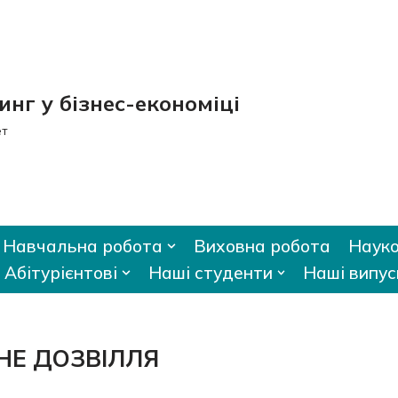
нг у бізнес-економіці
ет
Навчальна робота
Виховна робота
Науко
Абітурієнтові
Наші студенти
Наші випус
НЕ ДОЗВІЛЛЯ