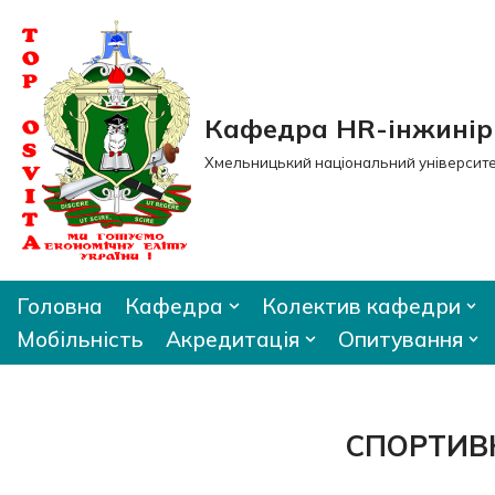
Перейти
до
вмісту
Кафедра HR-інжиніри
Хмельницький національний університ
Головна
Кафедра
Колектив кафедри
Мобільність
Акредитація
Опитування
СПОРТИВ