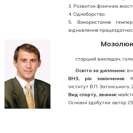
3. Розвиток фізичних якос
4. Одноборство
5. Використання темпе
відновлення працездатност
Мозолюк
старший викладач, голо
Освіта за дипломом:
вч
ВНЗ, рік закінчення:
Ка
інститут В.П. Затонського, 
Вид спорту, звання:
майст
Основні здобутки: автор 25