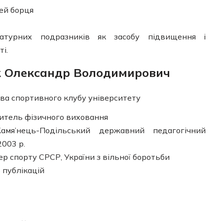
тей борця
ратурних подразників як засобу підвищення і
і.
 Олександр Володимирович
ва спортивного клубу університету
итель фізичного виховання
мя’нець-Подільський державний педагогічний
2003 р.
ер спорту СРСР, України з вільної боротьби
 публікацій