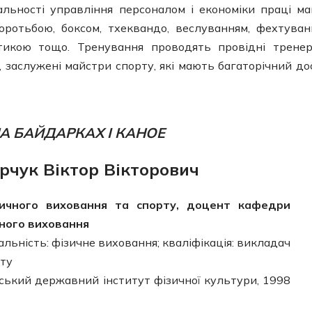
альності управління персоналом і економіки праці м
оротьбою, боксом, тхеквандо, веслуванням, фехтуван
тикою тощо. Тренування проводять провідні трене
 заслужені майстри спорту, які мають багаторічний до
А БАЙДАРКАХ І КАНОЕ
рчук Віктор Вікторович
ичного виховання та спорту, доцент кафедри
чного виховання
альність: фізичне виховання; кваліфікація: викладач
рту
ський державний інститут фізичної культури, 1998