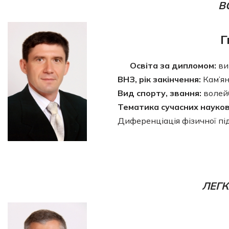
В
Г
Освіта за дипломом:
ви
ВНЗ, рік закінчення:
Кам’ян
Вид спорту, звання:
волей
Тематика сучасних науко
Диференціація фізичної пі
ЛЕГК