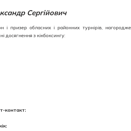
ксандр Сергійович
н і призер обласних і районних турнірів, нагородж
і досягнення з кікбоксингу:
йт-контакт:
ік: