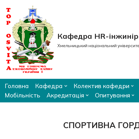
Перейти
до
вмісту
Кафедра HR-інжиніри
Хмельницький національний університ
Головна
Кафедра
Колектив кафедри
Мобільність
Акредитація
Опитування
СПОРТИВНА ГОРД