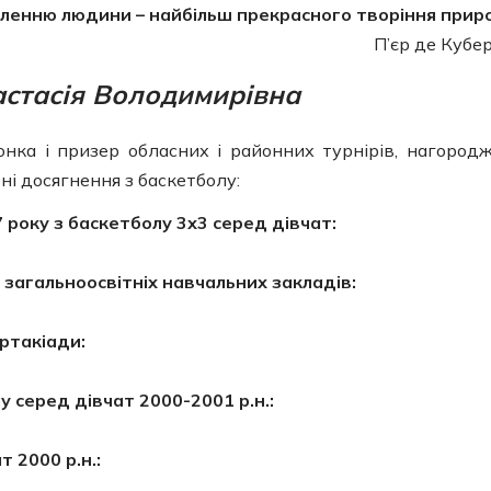
аленню людини – найбільш прекрасного творіння прир
П’єр де Кубе
астасія Володимирівна
нка і призер обласних і районних турнірів, нагород
і досягнення з баскетболу:
 року з баскетболу 3х3 серед дівчат:
загальноосвітніх навчальних закладів:
артакіади:
у серед дівчат 2000-2001 р.н.:
 2000 р.н.: