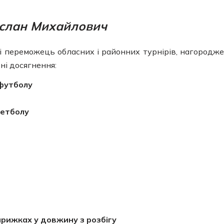
слан Михайлович
і переможець обласних і районних турнірів, нагородж
ні досягнення:
 футболу
кетболу
прижках у довжину з розбігу