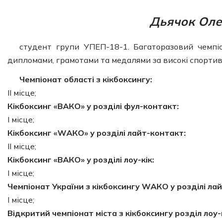
Дьячок Оле
студент групи УПЕП-18-1. Багаторазовий чемпіо
дипломами, грамотами та медалями за високі спортивн
Чемпіонат області з кікбоксингу:
ІІ місце;
Кікбоксинг «ВАКО» у розділі фул-контакт:
І місце;
Кікбоксинг «WАКО» у розділі лайт-контакт:
ІІ місце;
Кікбоксинг «ВАКО» у розділі лоу-кік:
І місце;
Чемпіонат України з кікбоксингу WАКО у розділі ла
І місце;
Відкритий чемпіонат міста з кікбоксингу розділ лоу-к