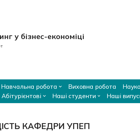
нг у бізнес-економіці
ет
Навчальна робота
Виховна робота
Науко
Абітурієнтові
Наші студенти
Наші випус
ІСТЬ КАФЕДРИ УПЕП