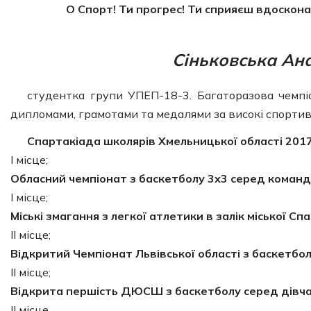
О Спорт! Ти прогрес! Ти сприяєш вдоскон
Сіньковська Ан
студентка групи УПЕП-18-3. Багаторазова чемпіо
дипломами, грамотами та медалями за високі спортивн
Спартакіада школярів Хмельницької області 2017
І місце;
Обласний чемпіонат з баскетболу 3х3 серед команд 
І місце;
Міські змагання з легкої атлетики в залік міської Сп
ІІ місце;
Відкритий Чемпіонат Львівської області з баскетбол
ІІ місце;
Відкрита першість ДЮСШ з баскетболу серед дівчат
ІІ місце.