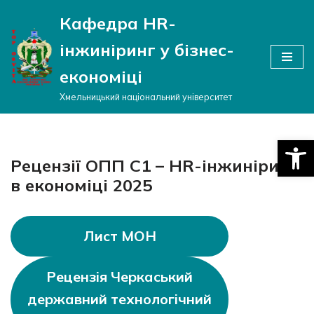
Кафедра HR-
Перейти
інжиніринг у бізнес-
до
вмісту
економіці
Хмельницький національний університет
Відкри
Рецензії ОПП C1 – HR-інжиніринг
в економіці 2025
Лист МОН
Рецензія Черкаський
державний технологічний