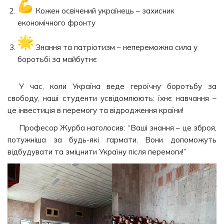
Кожен освічений українець – захисник
економічного фронту
Знання та патріотизм – непереможна сила у
боротьбі за майбутнє
У час, коли Україна веде героїчну боротьбу за
свободу, наші студенти усвідомлюють: їхнє навчання –
це інвестиція в перемогу та відродження країни!
Професор Журба наголосив: “Ваші знання – це зброя,
потужніша за будь-які гармати. Вони допоможуть
відбудувати та зміцнити Україну після перемоги!”