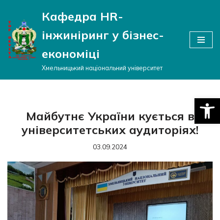
Кафедра HR-
Перейти
інжиніринг у бізнес-
до
вмісту
економіці
Хмельницький національний університет
Відкри
Майбутнє України кується в
університетських аудиторіях!
03.09.2024