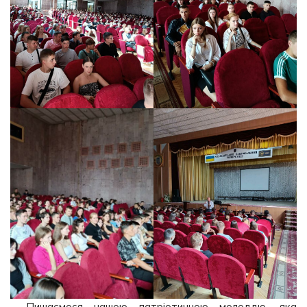
Пишаємося нашою патріотичною молоддю, яка