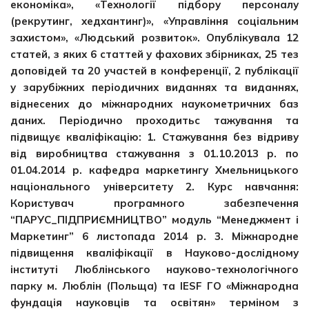
економіка», «Технології підбору персоналу
(рекрутинг, хедхантинг)», «Управління соціальним
захистом», «Людський розвиток». Опублікувала 12
статей, з яких 6 статтей у фахових збірниках, 25 тез
доповідей та 20 участей в конференції, 2 публікації
у зарубіжних періодичних виданнях та виданнях,
віднесених до міжнародних наукометричних баз
даних. Періодично проходитьс тажування та
підвищує кваліфікацію: 1. Стажування без відриву
від виробництва стажування з 01.10.2013 р. по
01.04.2014 р. кафедра маркетингу Хмельницького
національного університету 2. Курс навчання:
Користувач програмного забезпечення
“ПАРУС_ПІДПРИЄМНИЦТВО” модуль “Менеджмент і
Маркетинг” 6 листопада 2014 р. 3. Міжнародне
підвищення кваліфікації в Науково-дослідному
інституті Люблінського науково-технологічного
парку м. Люблін (Польща) та IESF ГО «Міжнародна
фундація науковців та освітян» терміном з