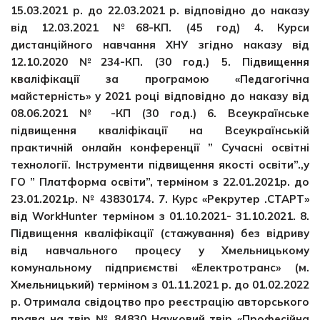
15.03.2021 р. до 22.03.2021 р. відповідно до наказу
від 12.03.2021 №68-КП. (45 год) 4. Курси
дистанційного навчання ХНУ згідно наказу від
12.10.2020 №234-КП. (30 год.) 5. Підвищення
кваліфікації за програмою «Педагогічна
майстерність» у 2021 році відповідно до наказу від
08.06.2021 № -КП (30 год.) 6. Всеукраїнське
підвищення кваліфікації на Всеукраїнській
практичній онлайн конференції ” Сучасні освітні
технології. Інструменти підвищення якості освіти”.,у
ГО ” Платформа освіти”, терміном з 22.01.2021р. до
23.01.2021р. № 43830174. 7. Курс «Рекрутер .СТАРТ»
від WorkHunter терміном з 01.10.2021- 31.10.2021. 8.
Підвищення кваліфікації (стажування) без відриву
від навчального процесу у Хмельницькому
комунальному підприємстві «Електротранс» (м.
Хмельницький) терміном з 01.11.2021 р. до 01.02.2022
р. Отримала свідоцтво про реєстрацію авторського
права на твір № 84830 Науковий твір «Професійна