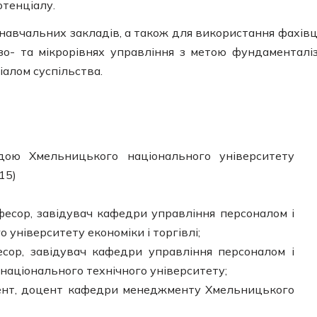
тенціалу.
авчальних закладів, а також для використання фахів
зо- та мікрорівнях управління з метою фундаменталіз
алом суспільства.
ою Хмельницького національного університету
15)
рофесор, завідувач кафедри управління персоналом і
 університету економіки і торгівлі;
фесор, завідувач кафедри управління персоналом і
національного технічного університету;
доцент, доцент кафедри менеджменту Хмельницького