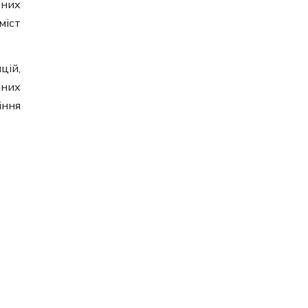
йних
міст
цій,
ьних
іння