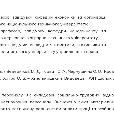
офесор, завідувач кафедри економіки та організації
о національного технічного університету;
, професор, завідувач кафедри менеджменту та
о державного аграрно-технічного університету;
фесор, завідувач кафедри математики, статистики та
ельницького університету управління та права;
/ Ведерніков М. Д., Гарват О. А., Чернушкіна О. О., Кра
 Ф., Хитра О. В. – Хмельницький: Видавець ФОП Цюпак A
 персоналу як складової соціально-трудових відно
 мотивування персоналу. Визначено зміст матеріальн
крито мотивуючу роль систем оплати праці та особлив