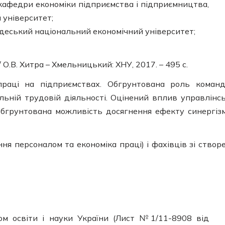
р кафедри економіки підприємства і підприємництва,
університет;
т, Одеський національний економічний університет;
О.В. Хитра – Хмельницький: ХНУ, 2017. – 495 с.
 праці на підприємствах. Обгрунтована роль коман
пільній трудовій діяльності. Оцінений вплив управлінс
 Обгрунтована можливість досягнення ефекту синергіз
ння персоналом та економіка праці) і фахівців зі створ
ом освіти і науки України (Лист №1/11-8908 від