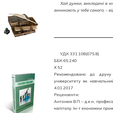
Хай думки, викладені в кн
виникають у тебе самого, – ві
УДК 331.108(075.8)
ББК 65.240
Х 52
Рекомендовано до друку
університету як навчальни
4.01.2017
Рецензенти:
Антонюк В.П. – д.е.н., профе
капіталу, Ін-т економіки про