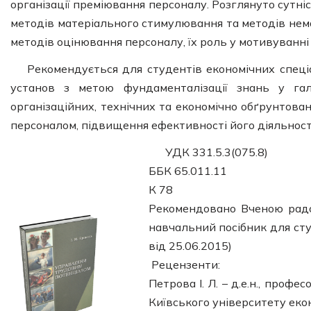
організації преміювання персоналу. Розглянуто сутні
методів матеріального стимулювання та методів немат
методів оцінювання персоналу, їх роль у мотивуванні 
Рекомендується для студентів економічних спеціа
установ з метою фундаменталізації знань у гал
організаційних, технічних та економічно обґрунтов
персоналом, підвищення ефективності його діяльност
УДК 331.5.3(075.8)
ББК 65.011.11
К 78
Рекомендовано Вченою радо
навчальний посібник для ст
від 25.06.2015)
Рецензенти:
Петрова І. Л. – д.е.н., про
Київського університету екон