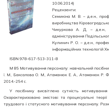
10.06.2014)
Рецензенти:
Семикіна М. В. – д.е.н., пр
виробництва Кіровоградськог
Чикуркова А. Д. – д.е.н.
адміністрування Подільськог
Кулинич Р. О. – д.е.н., про
інформаційних технологій Хм
ISBN 978-617-513-311-8
М 85 Мотивування персоналу: навчальний посібник. 
ї. М., Баксалова О. М., Атаманюк Е. А., Атаманюк Р.
2014.-254 с.
У посібнику висвітлено сутність мотивування
Охарактеризовано змістові та процесуальні теорії
трудового і статусного мотивування персоналу. Роз