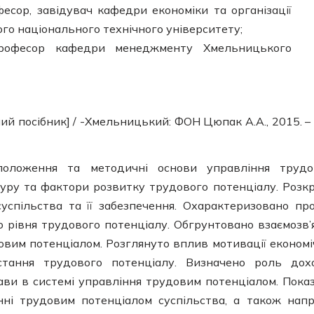
офесор, завідувач кафедри економіки та організації
о національного технічного університету;
 професор кафедри менеджменту Хмельницького
ий посібник] / -Хмельницький: ФОН Цюпак А.А., 2015. –
 положення та методичні основи управління труд
ктуру та фактори розвитку трудового потенціалу. Розк
успільства та її забезпечення. Охарактеризовано пр
о рівня трудового потенціалу. Обгрунтовано взаємозв’
овим потенціалом. Розглянуто вплив мотивації економі
тання трудового потенціалу. Визначено роль дох
жави в системі управління трудовим потенціалом. Пока
нні трудовим потенціалом суспільства, а також нап