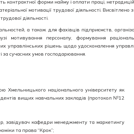
сть контрактної форми найму і оплати праці, нетрадиці
еріальної мотивації трудової діяльності. Висвітлено з
трудової діяльності.
льностей, а також для фахівців підприємств, організа
узі мотивування персоналу, формування раціонал
аних управлінських рішень щодо удосконалення управл
і за сучасних умов господарювання.
ю Хмельницького національного університету як
удентів вищих навчальних закладів (протокол №12
фесор, завідувач кафедри менеджменту та маркетингу
оміки та права “Крок”;