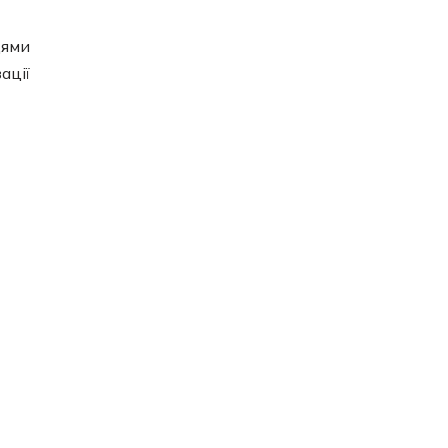
цями
ації