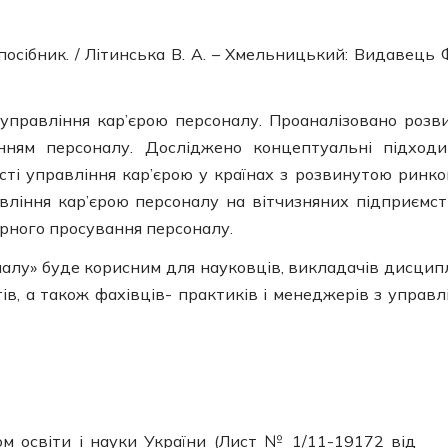
осібник. / Літинська В. А. – Хмельницький: Видавець
 управління кар’єрою персоналу. Проаналізовано розв
анням персоналу. Досліджено концептуальні підход
сті управління кар’єрою у країнах з розвинутою ринк
вління кар’єрою персоналу на вітчизняних підприємст
рного просування персоналу.
алу» буде корисним для науковців, викладачів дисцип
тів, а також фахівців- практиків і менеджерів з управл
м освіти і науки України (Лист № 1/11-19172 від