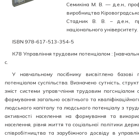
Семикіна М. В. — д.е.н., пр
виробництва Кіровоградськог
Стадник В. В. – д.е.н.,
національного університету.
ISBN 978-617-513-354-5
К78 Управління трудовим потенціалом : [навчальн
с.
У навчальному посібнику висвітлено базові
потенціалом суспільства. Визначено сутність, стру
зміст системи управ¬ління трудовим погснціалом с
формування загально освітнього та кваліфікаційног
людського капіталу та людського потенціалу з труд
активності населення на формування та викорис
населення, рівня життя та соціальної політики дер
співробітництва та зарубіжного досвіду в управлі