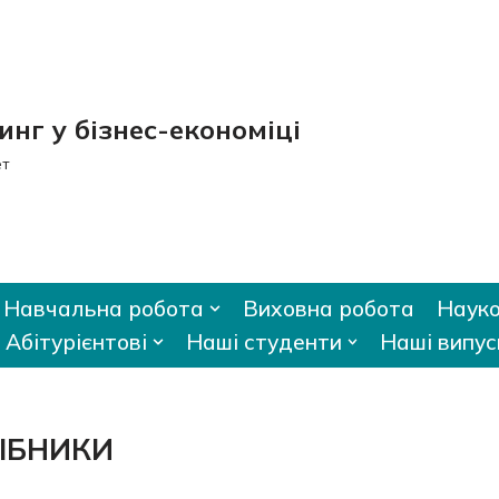
нг у бізнес-економіці
ет
Навчальна робота
Виховна робота
Науко
Абітурієнтові
Наші студенти
Наші випус
ІБНИКИ