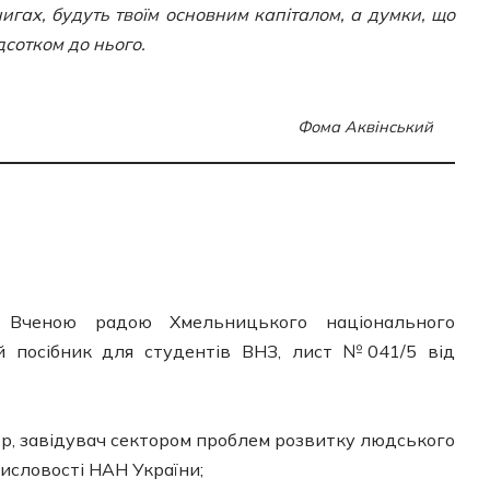
игах, будуть твоїм основним капіталом, а думки, що
дсотком до нього.
Фома Аквінський
 Вченою радою Хмельницького національного
й посібник для студентів ВНЗ, лист №041/5 від
сор, завідувач сектором проблем розвитку людського
мисловості НАН України;