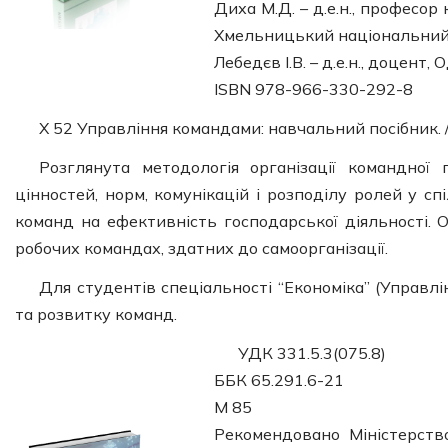
Диха М.Д. – д.е.н., професо
Хмельницький національний 
Лебедєв І.В. – д.е.н., доцен
ISBN 978-966-330-292-8
Х 52 Управління командами: навчальний посібник. / 
Розглянута методологія організації командної
цінностей, норм, комунікацій і розподілу ролей у с
команд на ефективність господарської діяльності.
робочих командах, здатних до самоорганізації.
Для студентів спеціальності “Економіка” (Управлі
та розвитку команд.
УДК 331.5.3(075.8)
ББК 65.291.6-21
М 85
Рекомендовано Міністерств