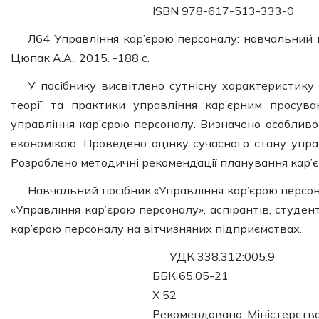
ISBN 978-617-513-333-0
Л64 Управління кар’єрою персоналу: навчальний п
Цюпак A.A., 2015. -188 с.
У посібнику висвітлено сутнісну характеристику
теорії та практики управління кар’єрним просув
управління кар’єрою персоналу. Визначено особливо
економікою. Проведено оцінку сучасного стану упра
Розроблено методичні рекомендації планування кар’є
Навчальний посібник «Управління кар’єрою персон
«Управління кар’єрою персоналу», аспірантів, студен
кар’єрою персоналу на вітчизняних підприємствах.
УДК 338.312:005.9
ББК 65.05-21
X 52
Рекомендовано Міністерство