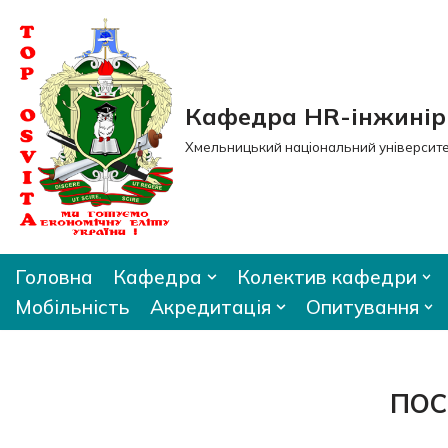
Перейти
до
вмісту
Кафедра HR-інжиніри
Хмельницький національний університ
Головна
Кафедра
Колектив кафедри
Мобільність
Акредитація
Опитування
ПОС