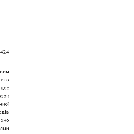
 424
овим
рито
оцес
язок
чної
одів
зано
рями