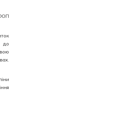
 ФОП
иток
и до
овою
вах.
ліни
іння