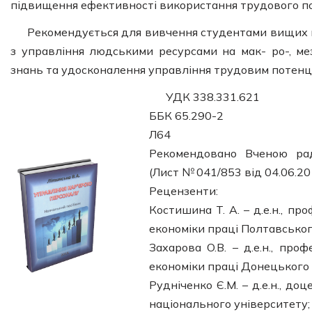
підвищення ефективності використання трудового по
Рекомендується для вивчення студентами вищих н
з управління людськими ресурсами на мак- ро-, ме
знань та удосконалення управління трудовим потенці
УДК 338.331.621
ББК 65.290-2
Л64
Рекомендовано Вченою рад
(Лист № 041/853 від 04.06.20
Рецензенти:
Костишина T. А. – д.е.н., п
економіки праці Полтавського
Захарова O.B. – д.е.н., про
економіки праці Донецького 
Рудніченко Є.М. – д.е.н., 
національного університету;