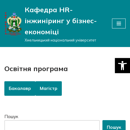
Кафедра HR-
Перейти
інжиніринг у бізнес-
до
вмісту
економіці
Хмельницький національний університет
Відкри
Освітня програма
Бакалавр
Магістр
Пошук
Пошук