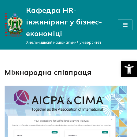
Кафедра HR-
Перейти
інжиніринг у бізнес-
до
вмісту
економіці
Хмельницький національний університет
Відкри
Міжнародна співпраця