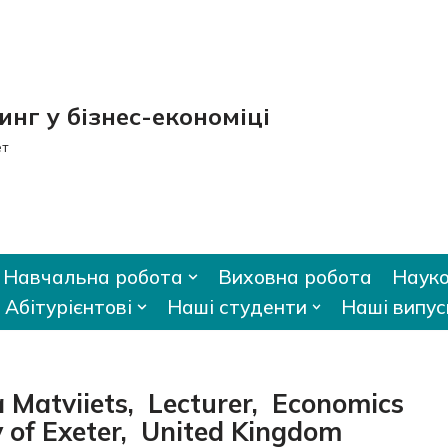
нг у бізнес-економіці
ет
Навчальна робота
Виховна робота
Науко
Абітурієнтові
Наші студенти
Наші випус
atviiets, Lecturer, Economics
 of Exeter, United Kingdom