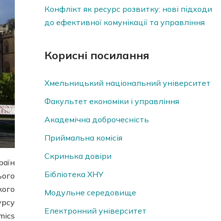
Конфлікт як ресурс розвитку: нові підходи
до ефективної комунікації та управління
Корисні посилання
Хмельницький національний університет
Факультет економіки і управління
Академічна доброчесність
Приймальна комісія
Скринька довiри
раїн
Бібліотека ХНУ
ього
кого
Модульне середовище
урсу
Електронний університет
mics