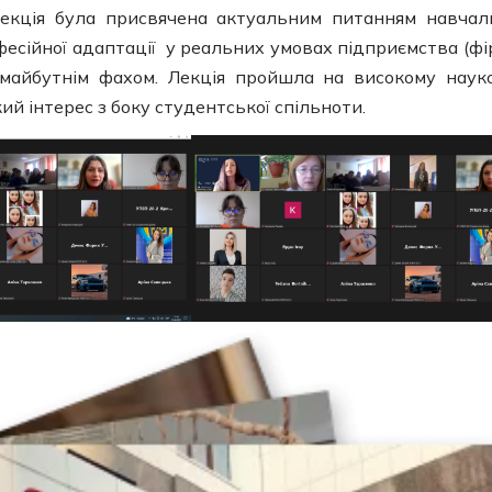
. Лекція була присвячена актуальним питанням навчал
рофесійної адаптації у реальних умовах підприємства (фі
а майбутнім фахом. Лекція пройшла на високому наук
й інтерес з боку студентської спільноти.