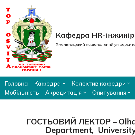
Перейти
до
вмісту
Кафедра HR-інжиніри
Хмельницький національний університ
Головна
Кафедра
Колектив кафедри
Мобільність
Акредитація
Опитування
ГОСТЬОВИЙ ЛЕКТОР – Olha M
Department, University