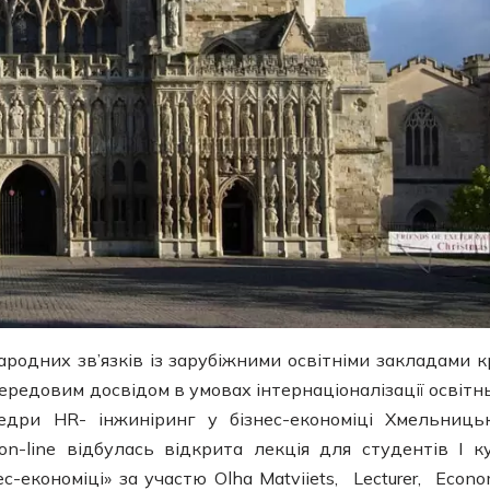
одних зв’язків із зарубіжними освітніми закладами к
ередовим досвідом в умовах інтернаціоналізації освітн
едри HR- інжиніринг у бізнес-економіці Хмельниць
on-line відбулась відкрита лекція для студентів І к
с-економіці» за участю Olha Matviiets, Lecturer, Econo