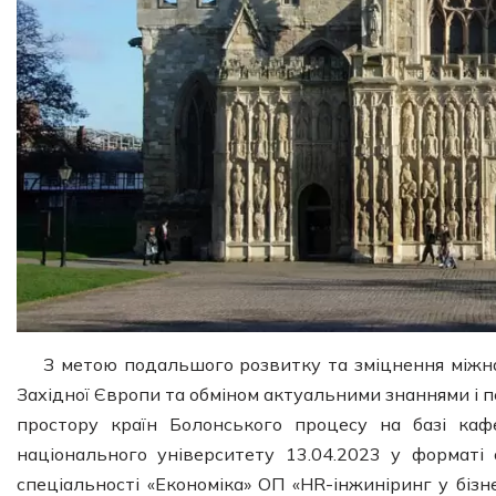
З метою подальшого розвитку та зміцнення міжнар
Західної Європи та обміном актуальними знаннями і п
простору країн Болонського процесу на базі каф
національного університету 13.04.2023 у форматі 
спеціальності «Економіка» ОП «HR-інжиніринг у бізне