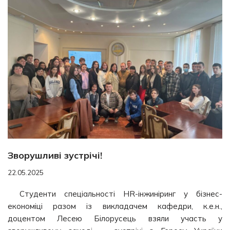
Зворушливі зустрічі!
22.05.2025
Студенти спеціальності HR-інжиніринг у бізнес-
економіці разом із викладачем кафедри, к.е.н.,
доцентом Лесею Білорусець взяли участь у