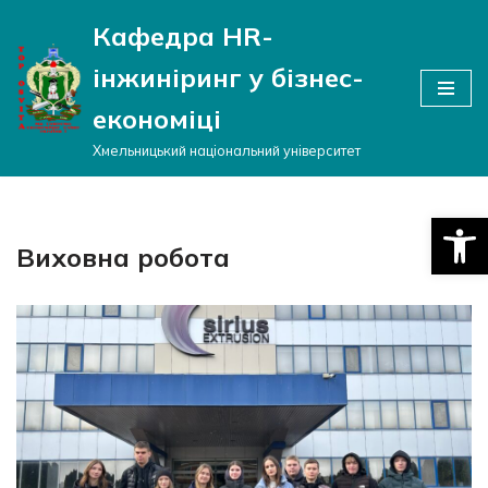
Кафедра HR-
Перейти
інжиніринг у бізнес-
до
вмісту
економіці
Хмельницький національний університет
Відкри
Виховна робота