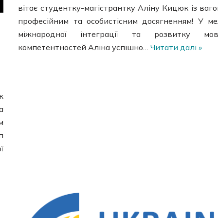
вітає студентку-магістрантку Аліну Кицюк із ваг
професійним та особистісним досягненням! У м
міжнародної інтеграції та розвитку мов
компетентностей Аліна успішно…
Читати далі »
ж
а
м
п
ї