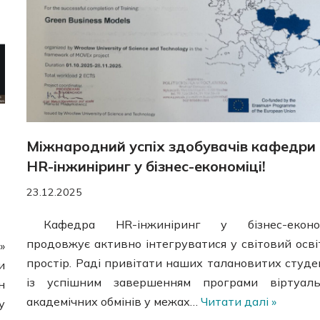
Міжнародний успіх здобувачів кафедри
HR-інжиніринг у бізнес-економіці!
23.12.2025
Кафедра HR-інжиніринг у бізнес-економ
продовжує активно інтегруватися у світовий осві
»
простір. Раді привітати наших талановитих студе
и
із успішним завершенням програми віртуаль
н
академічних обмінів у межах…
Читати далі »
у