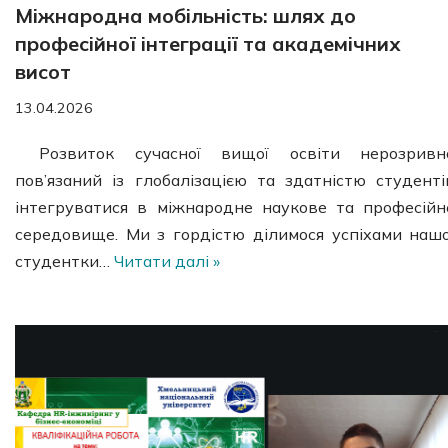
Міжнародна мобільність: шлях до
професійної інтеграції та академічних
висот
13.04.2026
Розвиток сучасної вищої освіти нерозривн
пов’язаний із глобалізацією та здатністю студенті
інтегруватися в міжнародне наукове та професійн
середовище. Ми з гордістю ділимося успіхами нашо
студентки…
Читати далі »