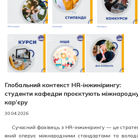
Глобальний контекст HR-інжинірингу:
студенти кафедри проєктують міжнародн
кар’єру
30.04.2026
Сучасний фахівець з HR-інжинірингу — це стратег
який оперує міжнародними стандартами та володі