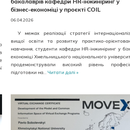
бакалаврів кафедри HR-інжиніринг у
бізнес-економіці у проєкті COIL
06.04.2026
У межах реалізації стратегії інтернаціоналіз
вищої освіти та розвитку практико-орієнтова
о
навчання, студенти кафедри HR-інжиніринг у біз
в
економіці Хмельницького національного універси
е
продемонстрували високий рівень професій
ї
підготовки на…
Читати далі »