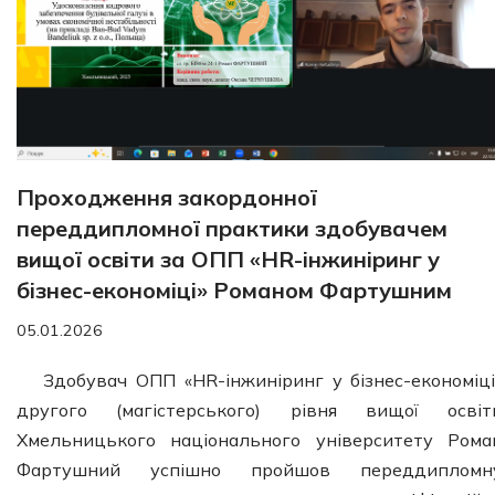
Проходження закордонної
переддипломної практики здобувачем
вищої освіти за ОПП «HR-інжиніринг у
бізнес-економіці» Романом Фартушним
05.01.2026
Здобувач ОПП «HR-інжиніринг у бізнес-економіці
другого (магістерського) рівня вищої освіт
Хмельницького національного університету Рома
Фартушний успішно пройшов переддипломн