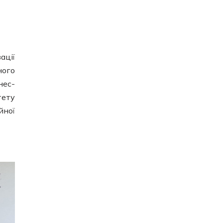
ації
ного
нес-
тету
ної