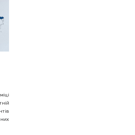
іці
тній
нтів
них