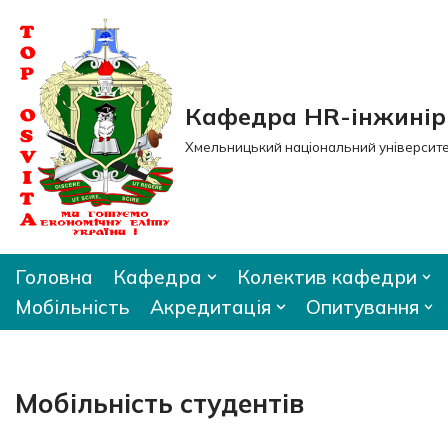
Перейти
до
вмісту
Кафедра HR-інжиніри
Хмельницький національний університ
Головна
Кафедра
Колектив кафедри
Мобільність
Акредитація
Опитування
Мобільність студентів