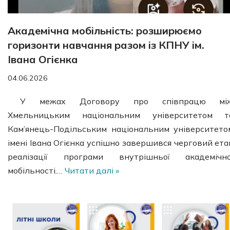
Академічна мобільність: розширюємо
горизонти навчання разом із КПНУ ім.
Івана Огієнка
04.06.2026
У межах Договору про співпрацю мі
Хмельницьким національним університетом т
Кам’янець-Подільським національним університето
імені Івана Огієнка успішно завершився черговий ета
реалізації програми внутрішньої академічно
мобільності.…
Читати далі »