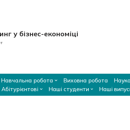
нг у бізнес-економіці
ет
Навчальна робота
Виховна робота
Науко
Абітурієнтові
Наші студенти
Наші випус