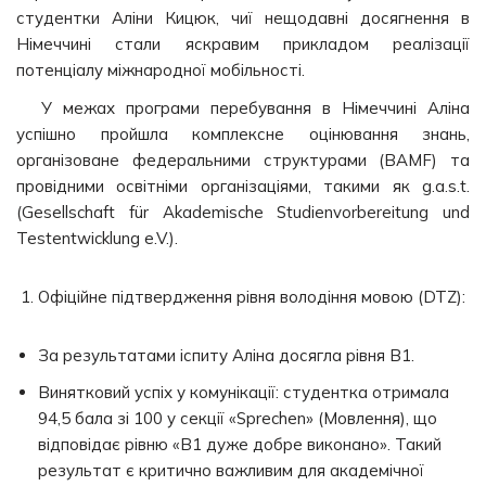
студентки Аліни Кицюк, чиї нещодавні досягнення в
Німеччині стали яскравим прикладом реалізації
потенціалу міжнародної мобільності.
У межах програми перебування в Німеччині Аліна
успішно пройшла комплексне оцінювання знань,
організоване федеральними структурами (BAMF) та
провідними освітніми організаціями, такими як g.a.s.t.
(Gesellschaft für Akademische Studienvorbereitung und
Testentwicklung e.V.).
Офіційне підтвердження рівня володіння мовою (DTZ):
За результатами іспиту Аліна досягла рівня B1.
Винятковий успіх у комунікації: студентка отримала
94,5 бала зі 100 у секції «Sprechen» (Мовлення), що
відповідає рівню «B1 дуже добре виконано». Такий
результат є критично важливим для академічної