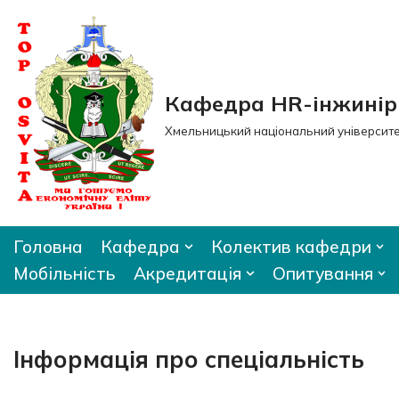
Перейти
до
вмісту
Кафедра HR-інжиніри
Хмельницький національний університ
Головна
Кафедра
Колектив кафедри
Мобільність
Акредитація
Опитування
Інформація про спеціальність