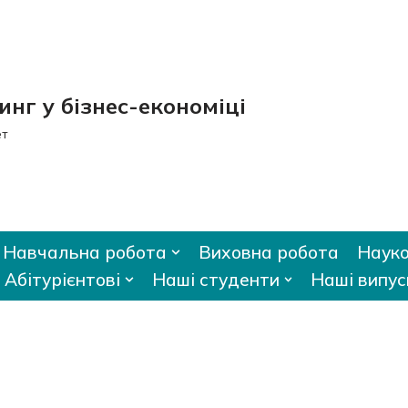
нг у бізнес-економіці
ет
Навчальна робота
Виховна робота
Науко
Абітурієнтові
Наші студенти
Наші випус