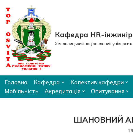
Перейти
до
вмісту
Кафедра HR-інжиніри
Хмельницький національний університ
Головна
Кафедра
Колектив кафедри
Мобільність
Акредитація
Опитування
ШАНОВНИЙ АБІТ
19