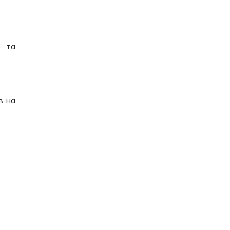
. та
в на