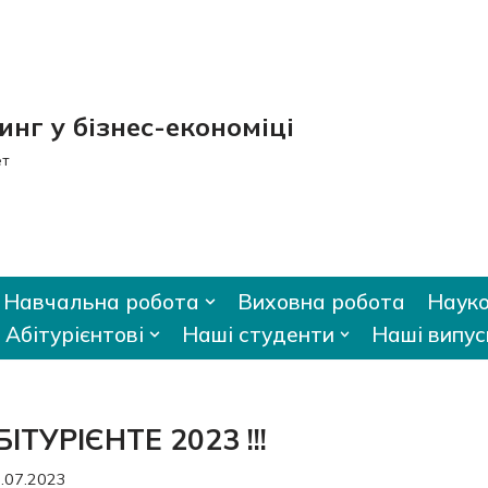
нг у бізнес-економіці
ет
Навчальна робота
Виховна робота
Науко
Абітурієнтові
Наші студенти
Наші випус
УРІЄНТЕ 2023 !!!
.07.2023