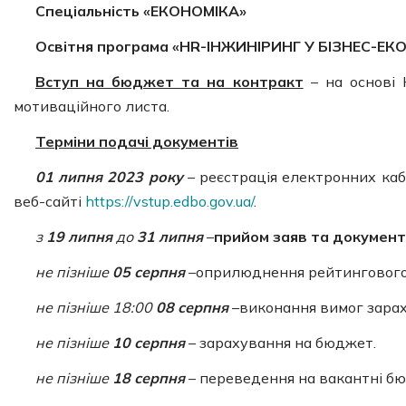
Спеціальність «ЕКОНОМІКА»
Освітня програма «HR-ІНЖИНІРИНГ У БІЗНЕС-ЕК
Вступ на бюджет та на контракт
– на основі 
мотиваційного листа.
Терміни подачі документів
01 липня 2023 року
– реєстрація електронних каб
веб-сайті
https://vstup.edbo.gov.ua/
.
з
19 липня
до
31 липня
–
прийом заяв та документ
не пізніше
05 серпня
–оприлюднення рейтингового
не пізніше 18:00
08 серпня
–виконання вимог зара
не пізніше
10 серпня
– зарахування на бюджет.
не пізніше
18 серпня
– переведення на вакантні бю