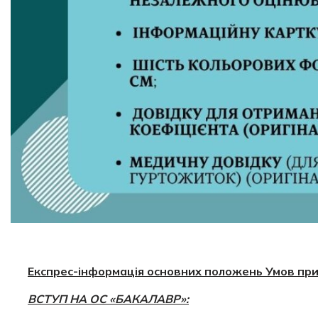
Експрес-інформація основних положень Умов при
ВСТУП НА ОС «БАКАЛАВР»: