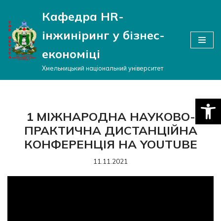
Кафедра HR-
Перейти
інжиніринг у бізнес-
до
вмісту
економіці
Хмельницький національний університет
Відкри
1 МІЖНАРОДНА НАУКОВО-
ПРАКТИЧНА ДИСТАНЦІЙНА
КОНФЕРЕНЦІЯ НА YOUTUBE
11.11.2021