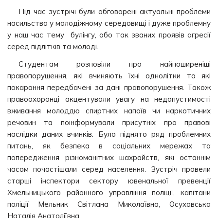
Під час зустрічі були обговорені актуальні проблеми
насильства у молодіжному середовищі і дуже проблемну
у наш час тему булінгу, або так званих проявів агресії
серед підлітків та молоді.
Студентам розповіли про найпоширеніші
правопорушення, які вчиняють їхні однолітки та які
покарання передбачені за дані правопорушення. Також
правоохоронці акцентували увагу на недопустимості
вживання молоддю спиртних напоїв чи наркотичних
речовин та поінформували присутніх про правові
наслідки даних вчинків. Було піднято ряд проблемних
питань, як безпека в соціальних мережах та
попередження різноманітних шахрайств, які останнім
часом почастішали серед населення. Зустріч провели
старші інспектори сектору ювенальної превенції
Хмельницького районного управління поліції, капітани
поліції Мельник Світлана Миколаївна, Осуховська
Наталія Анатоліївна.