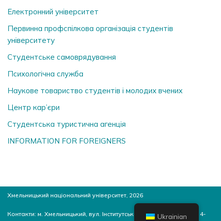
Електронний університет
Первинна профспілкова організація студентів
університету
Студентське самоврядування
Психологічна служба
Наукове товариство студентів і молодих вчених
Центр кар’єри
Студентська туристична агенція
INFORMATION FOR FOREIGNERS
Хмельницький національний університет, 2026
Контакти: м. Хмельницький, вул. Інститутська, 11, 4-й корпус, ауд. 4-
Ukrainian