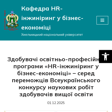
Кафедра HR-
Перейти
інжиніринг у бізнес-
до
вмісту
економіці
Хмельницький національний університет
Відкри
Здобувачі освітньо-професійної
програми «HR-інжиніринг у
бізнес-економіці» – серед
переможців Всеукраїнського
конкурсу наукових робіт
здобувачів вищої освіти
01.12.2025