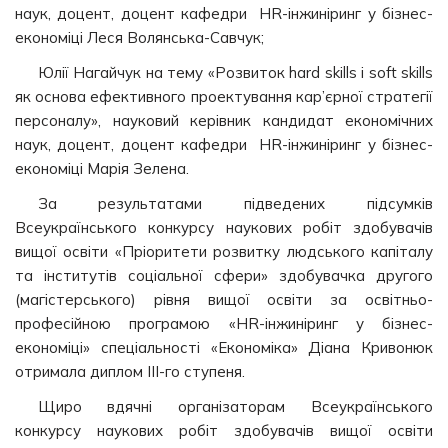
наук, доцент, доцент кафедри HR-інжиніринг у бізнес-
економіці Леся Волянська-Савчук;
Юлії Нагайчук на тему «Розвиток hard skills і soft skills
як основа ефективного проектування кар’єрної стратегії
персоналу», науковий керівник кандидат економічних
наук, доцент, доцент кафедри HR-інжиніринг у бізнес-
економіці Марія Зелена.
За результатами підведених підсумків
Всеукраїнського конкурсу наукових робіт здобувачів
вищої освіти «Пріоритети розвитку людського капіталу
та інститутів соціальної сфери» здобувачка другого
(магістерського) рівня вищої освіти за освітньо-
професійною програмою «HR-інжиніринг у бізнес-
економіці» спеціальності «Економіка» Діана Кривонюк
отримала диплом ІІІ-го ступеня.
Щиро вдячні організаторам Всеукраїнського
конкурсу наукових робіт здобувачів вищої освіти