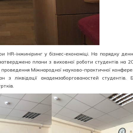
и HR-інжиніринг у бізнес-економіці. На порядку ден
 затверджено плани з виховної роботи студентів на 2
до проведення Міжнародної науково-практичної конферен
н з ліквідації академзаборгованостей студентів. 
ртків.