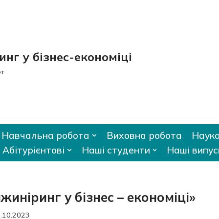
нг у бізнес-економіці
ет
Навчальна робота
Виховна робота
Науко
Абітурієнтові
Наші студенти
Наші випус
жиніринг у бізнес – економіці»
.10.2023