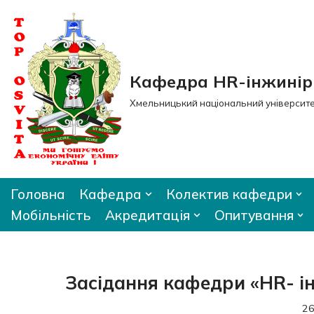
Перейти
до
вмісту
Кафедра HR-інжиніри
Хмельницький національний університ
Головна
Кафедра
Колектив кафедри
Мобільність
Акредитація
Опитування
Засідання кафедри «HR- ін
26