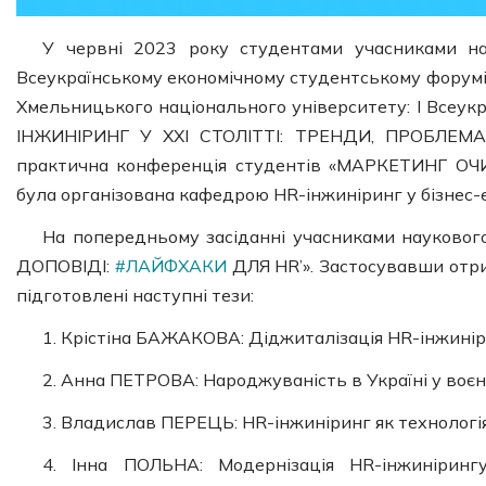
У червні 2023 року студентами учасниками на
Всеукраїнському економічному студентському форумі
Хмельницького національного університету: I Всеук
ІНЖИНІРИНГ У ХХІ СТОЛІТТІ: ТРЕНДИ, ПРОБЛЕМА
практична конференція студентів «МАРКЕТИНГ О
була організована кафедрою HR-інжиніринг у бізнес-
На попередньому засіданні учасниками науковог
ДОПОВІДІ:
#ЛАЙФХАКИ
ДЛЯ HR’». Застосувавши отри
підготовлені наступні тези:
1. Крістіна БАЖАКОВА: Діджиталізація HR-інжинір
2. Анна ПЕТРОВА: Народжуваність в Україні у воє
3. Владислав ПЕРЕЦЬ: HR-інжиніринг як технологія
4. Інна ПОЛЬНА: Модернізація HR-інжиніринг