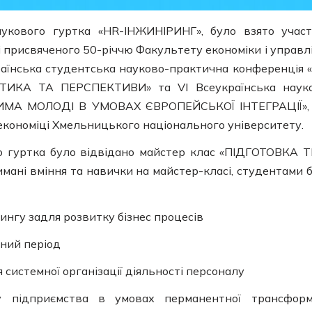
укового гуртка «HR-ІНЖИНІРИНГ», було взято учас
 присвяченого 50-річчю Факультету економіки і управл
раїнська студентська науково-практична конференція 
ТИКА ТА ПЕРСПЕКТИВИ» та VI Всеукраїнська наук
ЧИМА МОЛОДІ В УМОВАХ ЄВРОПЕЙСЬКОЇ ІНТЕГРАЦІЇ»,
економіці Хмельницького національного університету.
о гуртка було відвідано майстер клас «ПІДГОТОВКА 
мані вміння та навички на майстер-класі, студентами 
ингу задля розвитку бізнес процесів
нний період
 системної організації діяльності персоналу
у підприємства в умовах перманентної трансформ