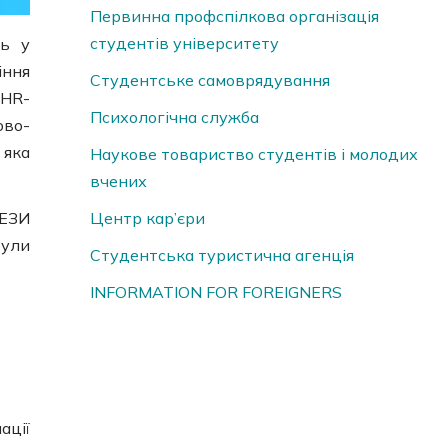
Первинна профспілкова організація
студентів університету
ть у
іння
Студентське самоврядування
«HR-
Психологічна служба
ово-
 яка
Наукове товариство студентів і молодих
вчених
ТЕЗИ
Центр кар’єри
були
Студентська туристична агенція
INFORMATION FOR FOREIGNERS
ації