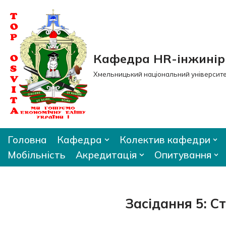
Перейти
до
вмісту
Кафедра HR-інжиніри
Хмельницький національний університ
Головна
Кафедра
Колектив кафедри
Мобільність
Акредитація
Опитування
Засідання 5: 