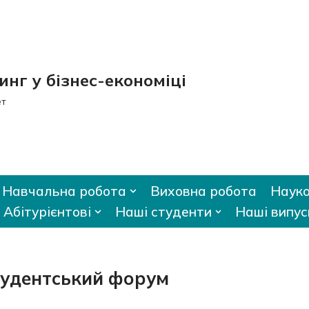
нг у бізнес-економіці
ет
Навчальна робота
Виховна робота
Науко
Абітурієнтові
Наші студенти
Наші випус
Студентський форум