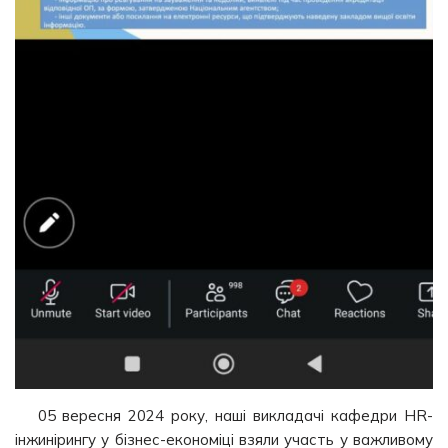
05 вересня 2024 року, наші викладачі кафедри HR-
інжинірингу у бізнес-економіці взяли участь у важливому