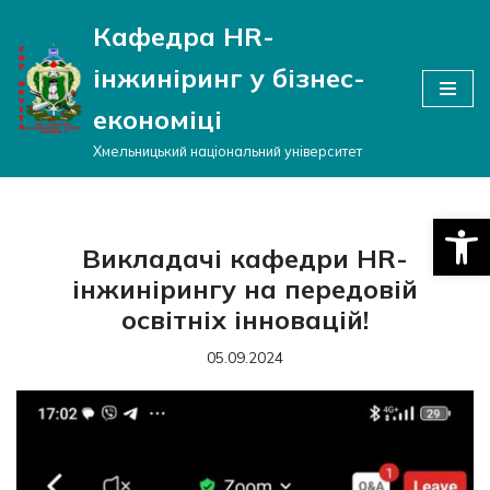
Кафедра HR-
Перейти
інжиніринг у бізнес-
до
вмісту
економіці
Хмельницький національний університет
Відкри
Викладачі кафедри HR-
інжинірингу на передовій
освітніх інновацій!
05.09.2024