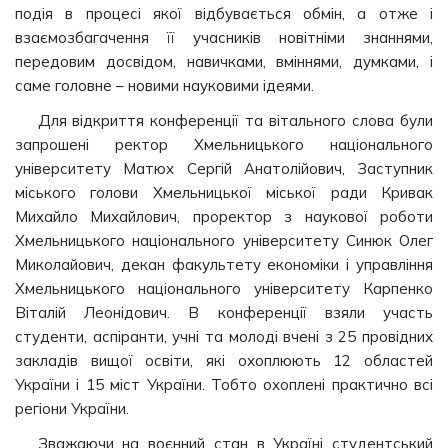
подія в процесі якої відбувається обмін, а отже і
взаємозбагачення її учасників новітніми знаннями,
передовим досвідом, навичками, вміннями, думками, і
саме головне – новими науковими ідеями.
Для відкриття конференції та вітального слова були
запрошені ректор Хмельницького національного
університету Матюх Сергій Анатолійович, Заступник
міського голови Хмельницької міської ради Кривак
Михайло Михайлович, проректор з наукової роботи
Хмельницького національного університету Синюк Олег
Миколайович, декан факультету економіки і управління
Хмельницького національного університету Карпенко
Віталій Леонідович. В конференції взяли участь
студенти, аспіранти, учні та молоді вчені з 25 провідних
закладів вищої освіти, які охоплюють 12 областей
України і 15 міст України. Тобто охоплені практично всі
регіони України.
Зважаючи на воєнний стан в Україні студентський