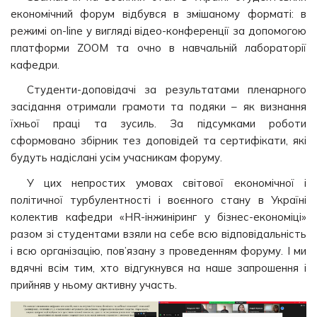
економічний форум відбувся в змішаному форматі: в
режимі on-line у вигляді відео-конференції за допомогою
платформи ZOOM та очно в навчальній лабораторії
кафедри.
Студенти-доповідачі за результатами пленарного
засідання отримали грамоти та подяки – як визнання
їхньої праці та зусиль. За підсумками роботи
сформовано збірник тез доповідей та сертифікати, які
будуть надіслані усім учасникам форуму.
У цих непростих умовах світової економічної і
політичної турбулентності і воєнного стану в Україні
колектив кафедри «HR-інжиніринг у бізнес-економіці»
разом зі студентами взяли на себе всю відповідальність
і всю організацію, пов’язану з проведенням форуму. І ми
вдячні всім тим, хто відгукнувся на наше запрошення і
прийняв у ньому активну участь.