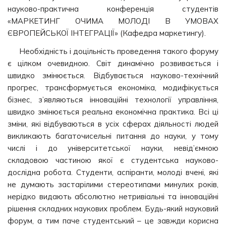
науково-практична конференція студентів
«МАРКЕТИНГ ОЧИМА МОЛОДІ В УМОВАХ
ЄВРОПЕЙСЬКОЇ ІНТЕГРАЦІЇ» (Кафедра маркетингу).
Необхідність і доцільність проведення такого форуму
є цілком очевидною. Світ динамічно розвивається і
швидко змінюється. Відбувається науково-технічний
прогрес, трансформується економіка, модифікується
бізнес, з’являються інноваційні технології управління,
швидко змінюється реальна економічна практика. Всі ці
зміни, які відбуваються в усіх сферах діяльності людей
викликають багаточисельні питання до науки, у тому
числі і до університетської науки, невід’ємною
складовою частиною якої є студентська науково-
дослідна робота. Студенти, аспіранти, молоді вчені, які
не думають застарілими стереотипами минулих років,
нерідко видають абсолютно нетривіальні та інноваційні
рішення складних наукових проблем. Будь-який науковий
форум, а тим паче студентський – це завжди корисна