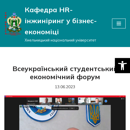
Кафедра HR-
Перейти
інжиніринг у бізнес-
до
вмісту
економіці
Хмельницький національний університет
Відкри
Всеукраїнський студентський
економічний форум
13.06.2023