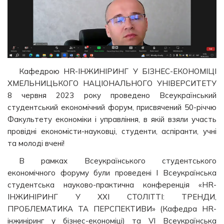
Кафедрою HR-ІНЖИНІРИНГ У БІЗНЕС-ЕКОНОМІЦІ
ХМЕЛЬНИЦЬКОГО НАЦІОНАЛЬНОГО УНІВЕРСИТЕТУ
8 червня 2023 року проведено Всеукраїнський
студентський економічний форум,
присвячений 50-річчю
Факультету економіки і управління, в якій взяли участь
провідні економісти-науковці, студенти, аспіранти, учні
та молоді вчені!
В рамках Всеукраїнського студентського
економічного форуму були проведені I Всеукраїнська
студентська науково-практична конференція «HR-
ІНЖИНІРИНГ У ХХІ СТОЛІТТІ: ТРЕНДИ,
ПРОБЛЕМАТИКА ТА ПЕРСПЕКТИВИ» (Кафедра HR-
інжиніринг у бізнес-економіці) та VI Всеукраїнська