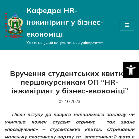
Кафедра HR-
Перейти
інжиніринг у бізнес-
до
вмісту
економіці
Хмельницький національний університет
Відкри
Вручення студентських квитків
першокурсникам ОП “HR-
інжиніринг у бізнес-економіці”
02.10.2023
Після вступу до вищого навчального закладу чи
училища кожен студент отримує так зване
«посвідчення» – студентський квиток. Отримавши
маленьку пластикову картку та запостивши її фото в