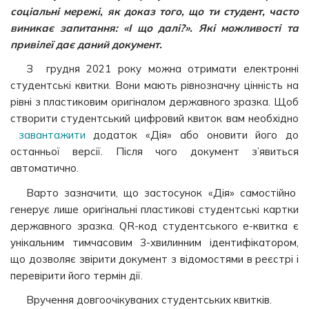
соціальні мережі, як доказ того, що ти студент, часто
виникає запитання: «І що далі?». Які можливості та
привілеї дає даний документ.
З грудня 2021 року можна отримати електронні
студентські квитки. Вони мають рівнозначну цінність на
рівні з пластиковим оригіналом державного зразка. Щоб
створити студентський цифровий квиток вам необхідно
завантажити
додаток «Дія» або оновити його до
останньої версії. Після чого документ з’явиться
автоматично.
Варто зазначити, що застосунок «Дія» самостійно
генерує лише оригінальні пластикові студентські картки
державного зразка. QR-код студентського е-квитка є
унікальним тимчасовим 3-хвилинним ідентифікатором,
що дозволяє звірити документ з відомостями в реєстрі і
перевірити його термін дії.
Вручення довгоочікуваних студентських квитків.