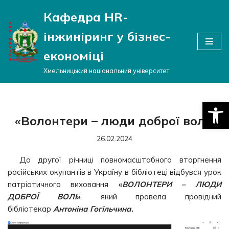
Кафедра HR-
Перейти
інжиніринг у бізнес-
до
вмісту
економіці
Хмельницький національний університет
Відкри
«Волонтери – люди доброї волі»
26.02.2024
До другої річниці повномасштабного вторгнення
російських окупантів в Україну в бібліотеці відбувся урок
патріотичного виховання
«
ВОЛОНТЕРИ – ЛЮДИ
ДОБРОЇ ВОЛІ
»
, який провела провідний
бібліотекар
Антоніна Гогільчина
.