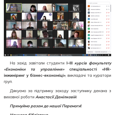
На захід завітали студенти
I–III
курсів факультету
«Економіки та управління»
спеціальності «HR-
інжиніринг у бізнес-економіці»
, викладачі та куратори
груп.
Дякуємо за підтримку заходу заступнику декана з
виховної роботи
Анастасії Данілковій
.
Прямуймо разом до нашої Перемоги
!
Наукова бібліотека