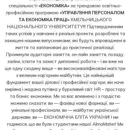
спеціальності
«ЕКОНОМІКА»
за трендовою освітньо-
професійною програмою
«УПРАВЛІННЯ ПЕРСОНАЛОМ
ТА ЕКОНОМІКА ПРАЦІ»
ХМЕЛЬНИЦЬКОГО
НАЦІОНАЛЬНОГО УНІВЕРСИТЕТУ!!! Підтвердженням
таких успіхів у навчанні є реальні проекти, розроблені та
захищені нашими випускниками, які будуть впроваджені в
життя та заплановані до практичної реалізації.
Проминули аудиторні заняття, он-лайн заняття, позаду,
заліки, іспити та захист дипломної роботи – і ви вже на
ще одну сходину вище – ви висококваліфіковані магістри
з великим кар’єрним майбутнім. Це найміцнішій
фундамент вашої ділової і професійної кар’єри, він наче
омріяна і жадана путівка у бурхливий світ HR – простору
та бізнес економіки. Ми за вас впевнено і з гордістю
можемо сказати: ви — фахівці нової формації, ви —
унікальні професіонали, ви — майбутнє української
держави, ви — ЕКОНОМІЧНА ЕЛІТА УКРАЇНИ! І ми
годимося, що ви були студентами нашої AlmaMater! Ми