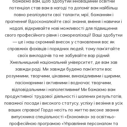
бажаємо вам, щоб здобутий інноваційний освітній
потенціал став вам в нагоді та допоміг вам найбільш
повно реалізувати свої таланти, мрії, бажанням і
прагнення! Вдосконалюйте свої знання, вміння і навички і
надалі, відкривайте нові можливості для підвищення
свого професійного рівня і самореалізації! Ваші здобутки
— це і наш скромний внесок у становлення вас як
справжніх фахівців і порядних людей, тому пам’ятайте
своїх викладачів та не забувайте вар рідний
Хмельницький національний університет, де вам зав
завжди раді. Ми завжди будемо пам’ятати вас
розумними, творчими, цікавими, винахідливими і щирими,
пасіонарними і активними і водночас творчими,
відповідальними і наполегливими! Ми бажаємо вам
продуктивної трудової діяльності і шалених результатів,
поважної посади і високого статусу, успіху і везіння в усіх
ваших справах! Гордо несіть по життю високе звання
випускника спеціальності «Економіка» за освітньо-
професійною програмою «Управління персоналом та