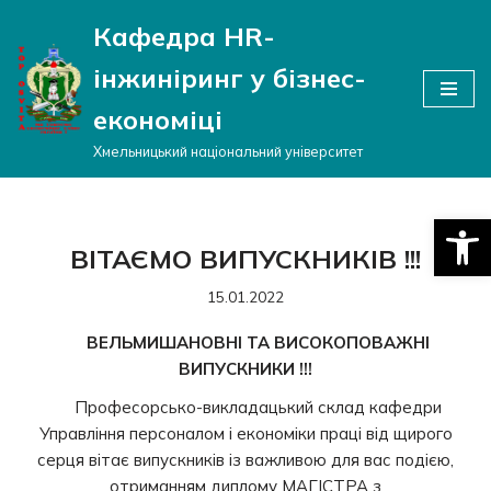
Кафедра HR-
Перейти
інжиніринг у бізнес-
до
вмісту
економіці
Хмельницький національний університет
Відкри
ВІТАЄМО ВИПУСКНИКІВ !!!
15.01.2022
ВЕЛЬМИШАНОВНІ ТА ВИСОКОПОВАЖНІ
ВИПУСКНИКИ !!!
Професорсько-викладацький склад кафедри
Управління персоналом і економіки праці від щирого
серця вітає випускників із важливою для вас подією,
отриманням диплому МАГІСТРА з