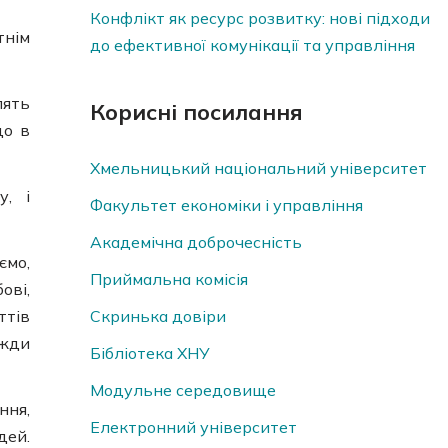
Конфлікт як ресурс розвитку: нові підходи
тнім
до ефективної комунікації та управління
лять
Корисні посилання
що в
Хмельницький національний університет
у, і
Факультет економіки і управління
Академічна доброчесність
ємо,
Приймальна комісія
ові,
Скринька довiри
ттів
вжди
Бібліотека ХНУ
Модульне середовище
ння,
Електронний університет
дей.