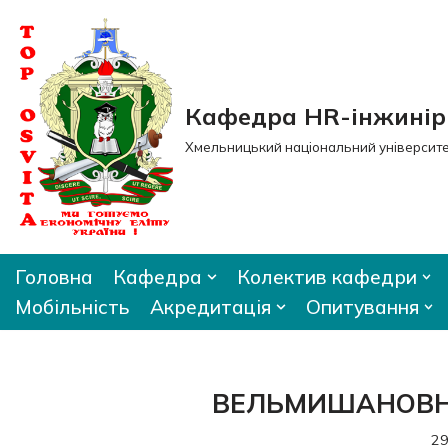
Перейти
до
вмісту
Кафедра HR-інжиніри
Хмельницький національний університ
Головна
Кафедра
Колектив кафедри
Мобільність
Акредитація
Опитування
ВЕЛЬМИШАНОВНА
29