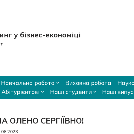
нг у бізнес-економіці
ет
Навчальна робота
Виховна робота
Науко
Абітурієнтові
Наші студенти
Наші випус
 ОЛЕНО СЕРГІЇВНО!
.08.2023