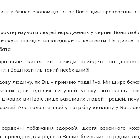
нг у бізнес-економіці», вітає Вас з цим прекрасним лі
а орактеризувати людей народжених у серпні. Вони люб
ополярні, швидко налагоджують контакти. Не дивно, 
бата.
оративне життя, ви завжди прийдете на допомог
и, і Ваш позитив такий необхідний!
ову людину, як Ви, – приємно подвійно. Ми щиро бажа
них днів, вдалих ситуацій, успіху, захоплень, люб
й, цікавих витівок, лише важливих людей, грошей, почу
дорожей. Але, головне, щоб у потрібну хвилину у Вас за
 сердечні побажання здоров’я, щастя, взаємного коха
не приводом для радості Ваших близьких та рідних лю