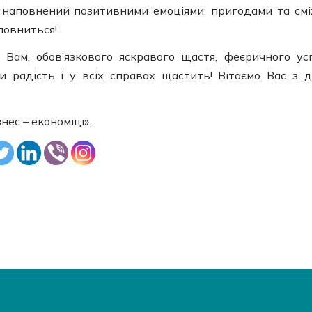
 наповнений позитивними емоціями, пригодами та смі
иповниться!
Вам, обов’язкового яскравого щастя, феєричного усп
ки радість і у всіх справах щастить! Вітаємо Вас з 
нес – економіці».