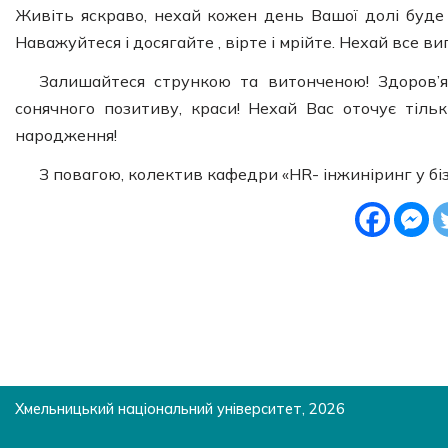
Живіть яскраво, нехай кожен день Вашої долі буде
Наважуйтеся і досягайте , вірте і мрійте. Нехай все в
Залишайтеся стрункою та витонченою! Здоров’я 
сонячного позитиву, краси! Нехай Вас оточує тіль
народження!
З повагою, колектив кафедри «HR- інжиніринг у біз
Хмельницький національний університет, 2026