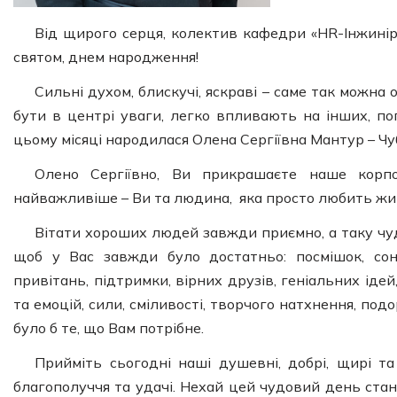
Від щирого серця, колектив кафедри «HR-Інжиніри
святом, днем народження!
Сильні духом, блискучі, яскраві – саме так можн
бути в центрі уваги, легко впливають на інших, п
цьому місяці народилася Олена Сергіївна Мантур – Чу
Олено Сергіївно, Ви прикрашаєте наше корп
найважливіше – Ви та людина, яка просто любить жит
Вітати хороших людей завжди приємно, а таку чуд
щоб у Вас завжди було достатньо: посмішок, соняч
привітань, підтримки, вірних друзів, геніальних іде
та емоцій, сили, сміливості, творчого натхнення, по
було б те, що Вам потрібне.
Прийміть сьогодні наші душевні, добрі, щирі та
благополуччя та удачі. Нехай цей чудовий день ста