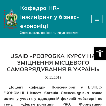
Кафедра HR-
Перейти
інжиніринг у бізнес-
до
вмісту
економіці
Хмельницький національний університет
Відкри
USAID «РОЗРОБКА КУРСУ НА
ЗМІЦНЕННЯ МІСЦЕВОГО
САМОВРЯДУВАННЯ В УКРАЇНІ»
03.11.2019
Доцент кафедри HR-інжинірінг у БІЗНЕС-
ЕКОНОМІЦІ Шелест Євгенія Олександрівна взяла
активну участь у одноденній фаховій майстерні на
тему: «Децентралізація PRO: Формування