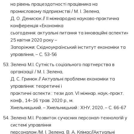
на рівень працездатності працівника на
промисловому підприємстві / М. І. Зелена,
Д. О. Денисюк // ІІ міжнародна науково-практична
конференція «Економіка
сьогодення: актуальні питання та інноваційні аспекти»
25 квітня 2020 року –
Запоріжжя: Східноукраїнський інститут економіки та
управління, – С. 53-56
Зелена М.І. Сутність соціального партнерства в
організації / М. І. Зелена,
Д. С. Гринюк // Актуальні проблеми економіки та
управління: теоретичні і
практичні аспекти : тези доп. VI міжнар. наук.-практ.
конф., 14–16 трав. 2020 р., м.
Хмельницький. – Хмельницький : ХНУ, 2020. – С. 66-67
Зелена М.І. Розвиток сучасних персонал-технологій у
системі управління
персоналом /М. І. Зелена, В. А. Клімас//Актуальні