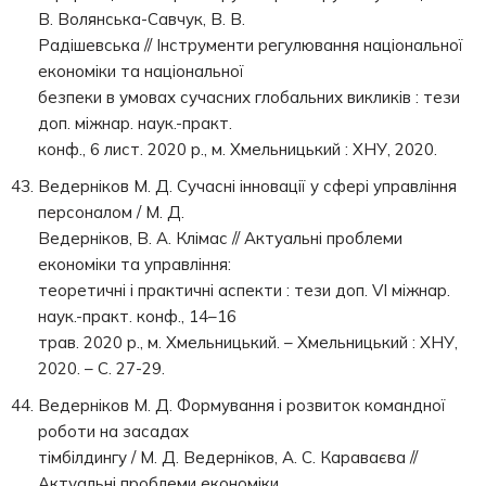
В. Волянська-Савчук, В. В.
Радішевська // Інструменти регулювання національної
економіки та національної
безпеки в умовах сучасних глобальних викликів : тези
доп. міжнар. наук.-практ.
конф., 6 лист. 2020 р., м. Хмельницький : ХНУ, 2020.
Ведерніков М. Д. Сучасні інновації у сфері управління
персоналом / М. Д.
Ведерніков, В. А. Клімас // Актуальні проблеми
економіки та управління:
теоретичні і практичні аспекти : тези доп. VI міжнар.
наук.-практ. конф., 14–16
трав. 2020 р., м. Хмельницький. – Хмельницький : ХНУ,
2020. – С. 27-29.
Ведерніков М. Д. Формування і розвиток командної
роботи на засадах
тімбілдингу / М. Д. Ведерніков, А. С. Караваєва //
Актуальні проблеми економіки