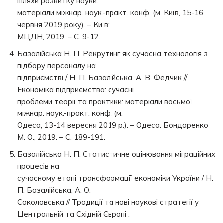
шляхи розвитку науки:
матеріали міжнар. наук.-практ. конф. (м. Київ, 15-16
червня 2019 року). – Київ:
МЦДН, 2019. – С. 9-12.
Базалійська Н. П. Рекрутинг як сучасна технологія з
підбору персоналу на
підприємстві / Н. П. Базалійська, А. В. Федчик //
Економіка підприємства: сучасні
проблеми теорії та практики: матеріали восьмої
міжнар. наук.-практ. конф. (м.
Одеса, 13-14 вересня 2019 р.). – Одеса: Бондаренко
М. О., 2019. – С. 189-191.
Базалійська Н. П. Статистичне оцінювання міграційних
процесів на
сучасному етапі трансформації економіки України / Н.
П. Базалійська, А. О.
Соколовська // Традиції та нові наукові стратегії у
Центральній та Східній Європі :