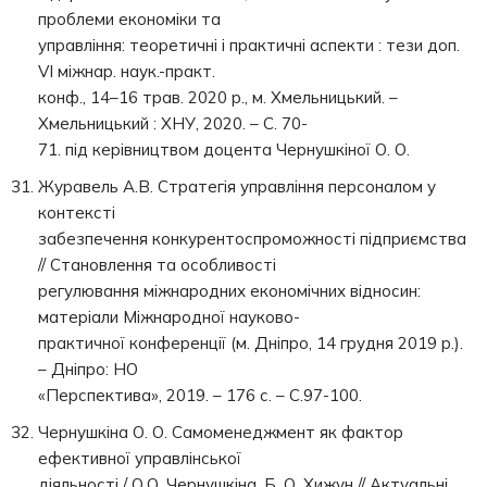
проблеми економіки та
управління: теоретичні і практичні аспекти : тези доп.
VI міжнар. наук.-практ.
конф., 14–16 трав. 2020 р., м. Хмельницький. –
Хмельницький : ХНУ, 2020. – С. 70-
71. під керівництвом доцента Чернушкіної О. О.
Журавель А.В. Стратегія управління персоналом у
контексті
забезпечення конкурентоспроможності підприємства
// Становлення та особливості
регулювання міжнародних економічних відносин:
матеріали Міжнародної науково-
практичної конференції (м. Дніпро, 14 грудня 2019 р.).
– Дніпро: НО
«Перспектива», 2019. – 176 с. – С.97-100.
Чернушкіна О. О. Самоменеджмент як фактор
ефективної управлінської
діяльності / О.О. Чернушкіна, Б. О. Хижун // Актуальні