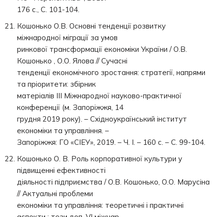
176 с., С. 101-104.
Кошонько О.В. Основні тенденції розвитку
міжнародної міграції за умов
ринкової трансформації економіки України / О.В.
Кошонько , О.О. Ялова // Сучасні
тенденції економічного зростання: стратегії, напрями
та пріоритети: збірник
матеріалів IIІ Міжнародної науково-практичної
конференції (м. Запоріжжя, 14
грудня 2019 року). – Східноукраїнський інститут
економіки та управління. –
Запоріжжя: ГО «СІЕУ», 2019. – Ч. І. – 160 с. – С. 99-104.
Кошонько О. В. Роль корпоративної культури у
підвищенні ефективності
діяльності підприємства / О.В. Кошонько, О.О. Марусіна
// Актуальні проблеми
економіки та управління: теоретичні і практичні
аспекти : тези доп. VI міжнар.