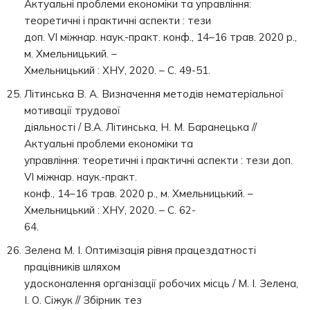
Актуальні проблеми економіки та управління:
теоретичні і практичні аспекти : тези
доп. VI міжнар. наук.-практ. конф., 14–16 трав. 2020 р.,
м. Хмельницький. –
Хмельницький : ХНУ, 2020. – С. 49-51.
Літинська В. А. Визначення методів нематеріальної
мотивації трудової
діяльності / В.А. Літинська, Н. М. Баранецька //
Актуальні проблеми економіки та
управління: теоретичні і практичні аспекти : тези доп.
VI міжнар. наук.-практ.
конф., 14–16 трав. 2020 р., м. Хмельницький. –
Хмельницький : ХНУ, 2020. – С. 62-
64.
Зелена М. І. Оптимізація рівня працездатності
працівників шляхом
удосконалення організації робочих місць / М. І. Зелена,
І. О. Сіжук // Збірник тез