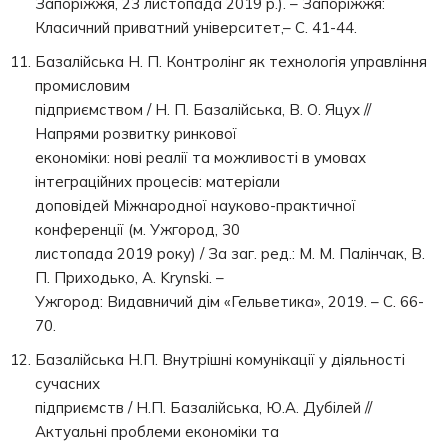
Запоріжжя, 23 листопада 2019 р.). – Запоріжжя:
Класичний приватний університет,– С. 41-44.
Базалійська Н. П. Контролінг як технологія управління
промисловим
підприємством / Н. П. Базалійська, В. О. Яцух //
Напрями розвитку ринкової
економіки: нові реалії та можливості в умовах
інтеграційних процесів: матеріали
доповідей Міжнародної науково-практичної
конференції (м. Ужгород, 30
листопада 2019 року) / За заг. ред.: М. М. Палінчак, В.
П. Приходько, A. Krynski. –
Ужгород: Видавничий дім «Гельветика», 2019. – С. 66-
70.
Базалійська Н.П. Внутрішні комунікації у діяльності
сучасних
підприємств / Н.П. Базалійська, Ю.А. Дубілей //
Актуальні проблеми економіки та