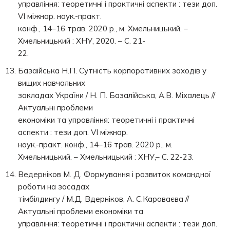
управління: теоретичні і практичні аспекти : тези доп.
VI міжнар. наук.-практ.
конф., 14–16 трав. 2020 р., м. Хмельницький. –
Хмельницький : ХНУ, 2020. – С. 21-
22.
Базаійська Н.П. Сутність корпоративних заходів у
вищих навчальних
закладах України / Н. П. Базалійська, А.В. Міхалець //
Актуальні проблеми
економіки та управління: теоретичні і практичні
аспекти : тези доп. VI міжнар.
наук.-практ. конф., 14–16 трав. 2020 р., м.
Хмельницький. – Хмельницький : ХНУ,– С. 22-23.
Ведерніков М. Д. Формування і розвиток командної
роботи на засадах
тімбілдингу / М.Д. Вдерніков, А. С.Караваєва //
Актуальні проблеми економіки та
управління: теоретичні і практичні аспекти : тези доп.