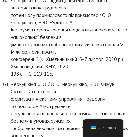
Чернушкіна О. О. Підвищення ефективності
використання трудового
потенціалу промислового підприємства / О. О.
Чернушкіна, В.Ю. Руднєва //
Інструменти регулювання національної економіки та
національної безпеки в
умовах сучасних глобальних викликів : матеріали V
Міжнар. наук.-практ.
конференції (м. Хмельницький, 6–7 листоп. 2020 р.).
Хмельницький : ХНУ, 2020.
196 с. – С. 113-115.
Чернушкіна О. О. / О. О. Чернушкіна, Б. О. Хижун
Сутність та аспекти
формування системи управління трудовим
потенціалом // Інструменти
регулювання національної економіки та національної
безпеки в умовах сучасних
Ukrainian
глобальних викликів : матеріали V Міжнар. наук.-практ.
конференції (м.