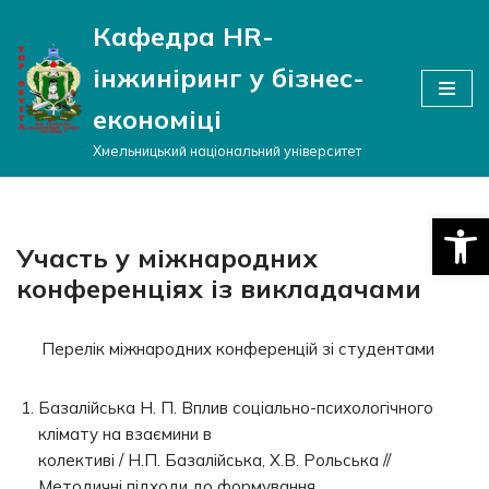
Кафедра HR-
Перейти
інжиніринг у бізнес-
до
вмісту
економіці
Хмельницький національний університет
Відкри
Участь у міжнародних
конференціях із викладачами
Перелік міжнародних конференцій зі студентами
Базалійська Н. П. Вплив соціально-психологічного
клімату на взаємини в
колективі / Н.П. Базалійська, Х.В. Рольська //
Методичні підходи до формування